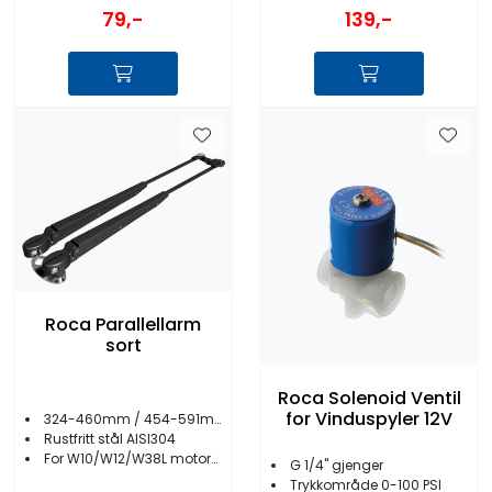
79,-
139,-
Roca Parallellarm
sort
Roca Solenoid Ventil
for Vinduspyler 12V
324-460mm / 454-591mm
Rustfritt stål AISI304
For W10/W12/W38L motorer
G 1/4'' gjenger
Trykkområde 0-100 PSI