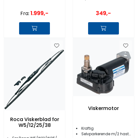
1.999,-
349,-
Fra:
Viskermotor
Roca Viskerblad for
W5/12/25/38
Kraftig
Selvparkerende m/2 hastigheter