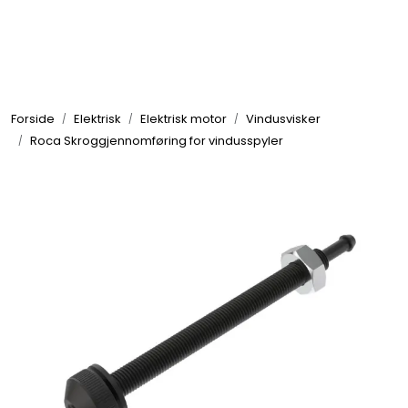
Skip to main content
Elektronikk
Forside
Elektrisk
Elektrisk motor
Vindusvisker
Elektrisk
Roca Skroggjennomføring for vindusspyler
Bygg/Innredning
Komfort
VVS
Motor/Styring