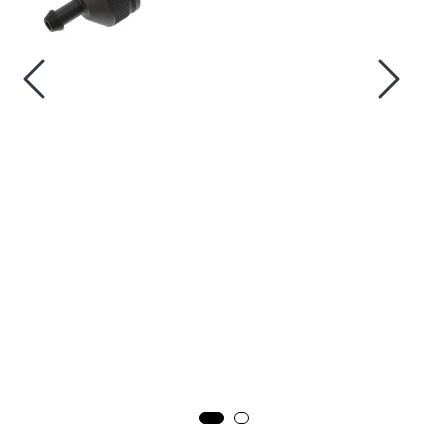
Fortøyning
Fritid/Sikkerhet
Båtpleie/Opplag
Seil
Nyheter