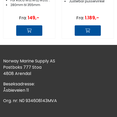
For Roca W5/W12/W25/W38
Justerbar pusservinkel
280mm til 355mm
149,-
1.189,-
Fra:
Fra:
Norway Marine Supply AS
Postboks 777 Stoa
4808 Arendal
Besøksadresse:
Åsbieveien 11
Org. nr: N0 934608143MVA