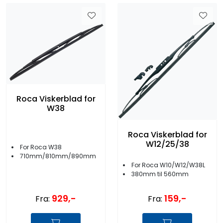
Roca Viskerblad for
W38
Roca Viskerblad for
W12/25/38
For Roca W38
710mm/810mm/890mm
For Roca W10/W12/W38L
380mm til 560mm
929,-
159,-
Fra:
Fra: