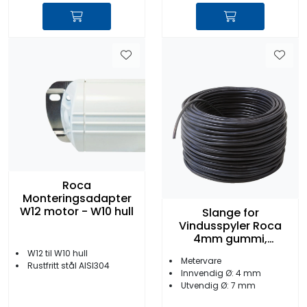
Roca
Monteringsadapter
W12 motor - W10 hull
Slange for
Vindusspyler Roca
4mm gummi,
metervare
W12 til W10 hull
Metervare
Rustfritt stål AISI304
Innvendig Ø: 4 mm
Utvendig Ø: 7 mm