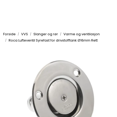
Skip to main content
Elektronikk
Forside
VVS
Slanger og rør
Varme og ventilasjon
Elektrisk
Roca Lufteventil Syrefast for drivstofftank Ø16mm Rett
Bygg/Innredning
Komfort
VVS
Motor/Styring