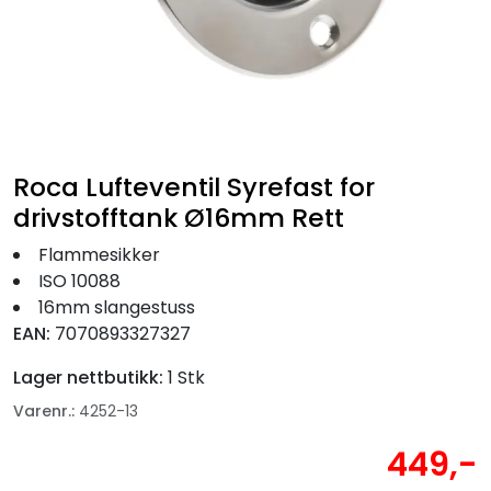
Fortøyning
Fritid/Sikkerhet
Båtpleie/Opplag
Roca Lufteventil Syrefast for
Seil
drivstofftank Ø16mm Rett
Flammesikker
Nyheter
ISO 10088
16mm slangestuss
EAN:
7070893327327
Lager nettbutikk:
1 Stk
Varenr.:
4252-13
449,-