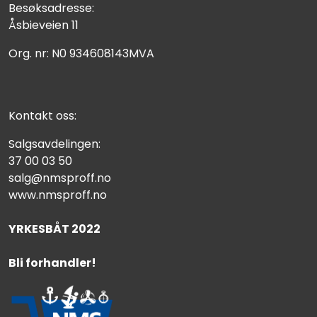
Besøksadresse:
Åsbieveien 11
Org. nr: N0 934608143MVA
Kontakt oss:
Salgsavdelingen:
37 00 03 50
salg@nmsproff.no
www.nmsproff.no
YRKESBÅT 2022
Bli forhandler!