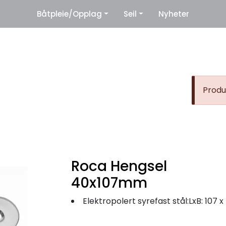
|
Båtpleie/Opplag
Seil
Nyheter
eter
Leverandører
Produk
Roca Hengsel
40x107mm
Elektropolert syrefast stål:LxB: 107 x 40 