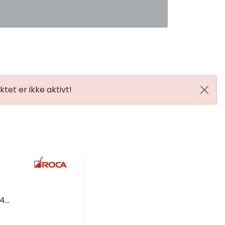
0
Favoritter
Logg inn
tet er ikke aktivt!
mm