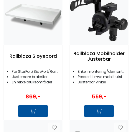
Railblaza Mobilholder
Railblaza Sløyebord
Justerbar
For StarPort/SidePort/RailMount
Enkel montering/demontering
Justerbare braketter
Passer til mye mobilt utstyr
En rekke bruksområder
Justerbar vinkel
869,-
559,-