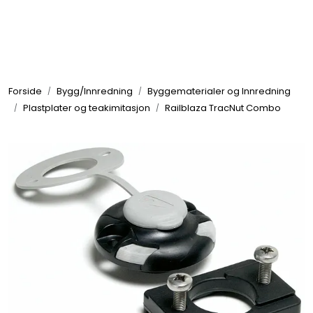
Skip to main content
Elektronikk
Forside
Bygg/Innredning
Byggematerialer og Innredning
Elektrisk
Plastplater og teakimitasjon
Railblaza TracNut Combo
Bygg/Innredning
Komfort
VVS
Motor/Styring