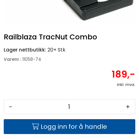
Fortøyning
Fritid/Sikkerhet
Railblaza TracNut Combo
Båtpleie/Opplag
Lager nettbutikk:
20+ Stk
Seil
Varenr.:
11058-74
189,-
Nyheter
inkl. mva.
-
+
Logg inn for å handle