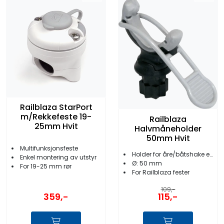
Railblaza StarPort
m/Rekkefeste 19-
Railblaza
25mm Hvit
Halvmåneholder
50mm Hvit
Multifunksjonsfeste
Holder for åre/båtshake etc.
Enkel montering av utstyr
Ø: 50 mm
For 19-25 mm rør
For Railblaza fester
109,-
359,-
115,-