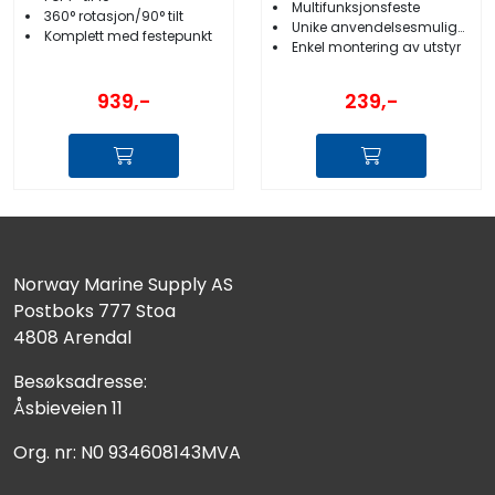
Multifunksjonsfeste
360° rotasjon/90° tilt
Unike anvendelsesmuligheter
Komplett med festepunkt
Enkel montering av utstyr
939,-
239,-
Norway Marine Supply AS
Postboks 777 Stoa
4808 Arendal
Besøksadresse:
Åsbieveien 11
Org. nr: N0 934608143MVA