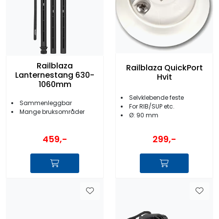
Railblaza
Railblaza QuickPort
Lanternestang 630-
Hvit
1060mm
Selvklebende feste
Sammenleggbar
For RIB/SUP etc.
Mange bruksområder
Ø: 90 mm
459,-
299,-