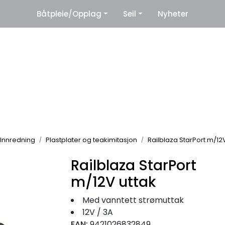
|
Båtpleie/Opplag
Seil
Nyheter
eter
Leverandører
Innredning
Plastplater og teakimitasjon
Railblaza StarPort m/12
Railblaza StarPort
m/12V uttak
Med vanntett strømuttak
12V / 3A
EAN:
9421026832849