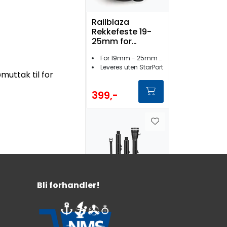
Railblaza
Rekkefeste 19-
25mm for
Starport Sort 2pk
For 19mm - 25mm rekke
Leveres uten StarPort
muttak til for
399,-
Bli forhandler!
Railblaza