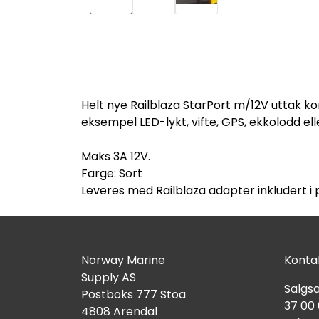
Helt nye Railblaza StarPort m/12V uttak ko
eksempel LED-lykt, vifte, GPS, ekkolodd el
Maks 3A 12V.
Farge: Sort
Leveres med Railblaza adapter inkludert i
Norway Marine
Kontak
Supply AS
Salgsa
Postboks 777 Stoa
37 00
4808 Arendal