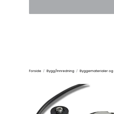
Skip to main content
|
|
Kontakt oss
Nyhetsbrev
Nyh
Forside
Bygg/Innredning
Byggematerialer og 