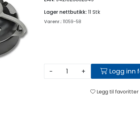
Lager nettbutikk:
11 Stk
Varenr.:
11059-58
-
+
Logg inn 
Legg til favoritter