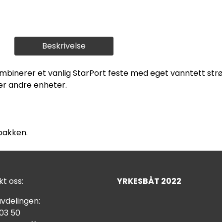
Beskrivelse
mbinerer et vanlig StarPort feste med eget vanntett strø
ler andre enheter.
 pakken.
t oss:
YRKESBÅT 2022
vdelingen:
 03 50