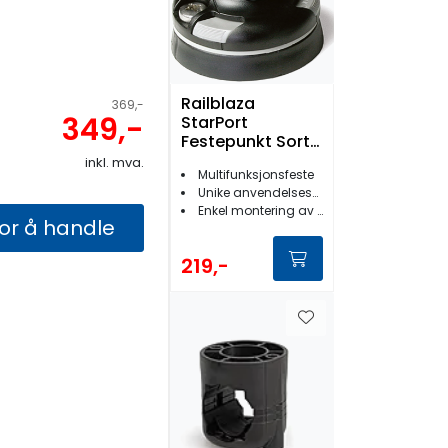
Railblaza
369,-
349,-
StarPort
Festepunkt Sort
1pk
inkl. mva.
Multifunksjonsfeste
Unike anvendelsesmuligheter
Enkel montering av utstyr
for å handle
219,-