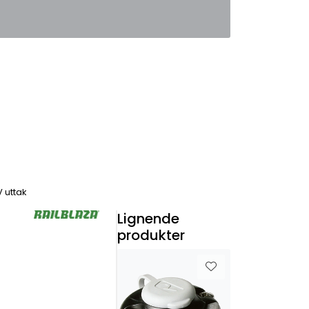
0
Favoritter
Logg inn
V uttak
Lignende
produkter