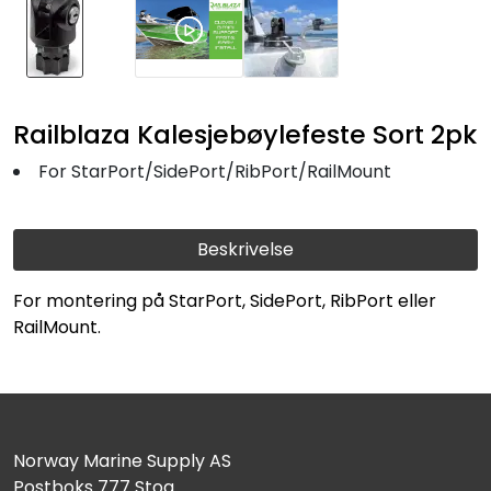
Railblaza Kalesjebøylefeste Sort 2pk
For StarPort/SidePort/RibPort/RailMount
Beskrivelse
For montering på StarPort, SidePort, RibPort eller
RailMount.
Norway Marine Supply AS
Postboks 777 Stoa