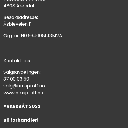
4808 Arendal
Besøksadresse:
Åsbieveien 11
Org. nr: N0 934608143MVA
Kontakt oss:
Salgsavdelingen:
37 00 03 50
salg@nmsproff.no
www.nmsproff.no
YRKESBÅT 2022
Bli forhandler!