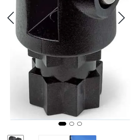
Fortøyning
Fritid/Sikkerhet
Båtpleie/Opplag
Seil
Nyheter