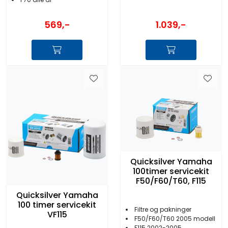
1.039,-
569,-
Quicksilver Yamaha
100timer servicekit
F50/F60/T60, F115
Quicksilver Yamaha
100 timer servicekit
Filtre og pakninger
VF115
F50/F60/T60 2005 modell
F115 2002-2005