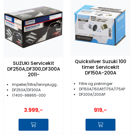
Quicksilver Suzuki 100
SUZUKI Servicekit
timer Servicekit
DF250A,DF300,DF300A
DF150A-200A
2011-
Filtre og pakninger
Impeller/filtre/tennplugger/anoder m.m.
DF150A/150AP/175A/175AP
DF250A/DF300A
DF200A/200AP
17400-98865-000
3.999,-
919,-