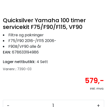
Fortøyning
Fritid/Sikkerhet
Quicksilver Yamaha 100 timer
servicekit F75/F90/F115, VF90
Båtpleie/Opplag
Filtre og pakninger
F75/F90 2016-/F115 2006-
Seil
F90B/VF90 alle år
EAN:
678633194986
Nyheter
Lager nettbutikk:
4 Sett
Varenr.:
7390-03
579,-
inkl. mva.
-
+