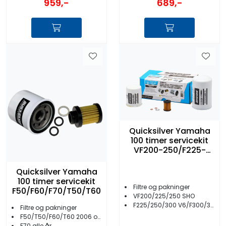
959,-
689,-
Quicksilver Yamaha
100 timer servicekit
VF200-250/F225-
350/XTO 425
Quicksilver Yamaha
100 timer servicekit
Filtre og pakninger
F50/F60/F70/T50/T60
VF200/225/250 SHO
F225/250/300 V6/F300/350 V8 / XTO425
Filtre og pakninger
F50/T50/F60/T60 2006 og nyere
F70 alle år