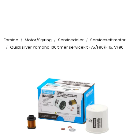
Skip to main content
Elektronikk
Forside
Motor/Styring
Servicedeler
Servicesett motor
Elektrisk
Quicksilver Yamaha 100 timer servicekit F75/F90/F115, VF90
Bygg/Innredning
Komfort
VVS
Motor/Styring