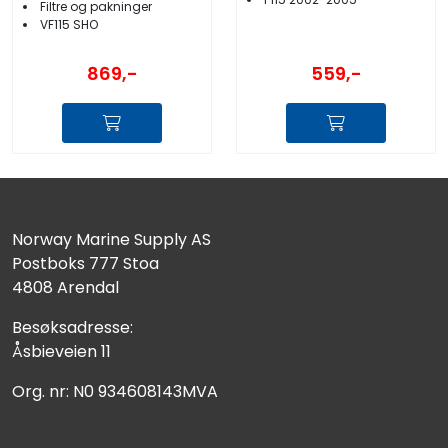
Filtre og pakninger
VF115 SHO
559,-
869,-
Norway Marine Supply AS
Postboks 777 Stoa
4808 Arendal
Besøksadresse:
Åsbieveien 11
Org. nr: N0 934608143MVA