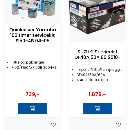
Quicksilver Yamaha
100 timer servicekit
F150-AB 04-05
SUZUKI Servicekit
DF40A,50A,60 2010-
Filtre og pakninger
F150/F150A/F150B 2004-2005 modell
Impeller/filtre/tennplugger/anoder m.m.
DF40A/50A/60A
17400-88813-000
739,-
1.879,-