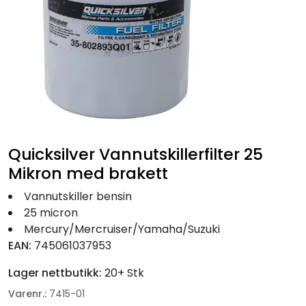
Fortøyning
Fritid/Sikkerhet
Båtpleie/Opplag
Seil
Quicksilver Vannutskillerfilter 25
Nyheter
Mikron med brakett
Vannutskiller bensin
25 micron
Mercury/Mercruiser/Yamaha/Suzuki
EAN:
745061037953
Lager nettbutikk:
20+ Stk
Varenr.:
7415-01