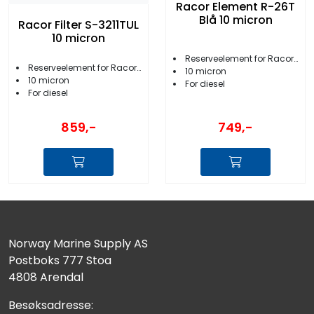
Racor Element R-26T
Blå 10 micron
Racor Filter S-3211TUL
10 micron
Reserveelement for Racor 225R
Reserveelement for Racor 460MAM
10 micron
10 micron
For diesel
For diesel
859,-
749,-
Norway Marine Supply AS
Postboks 777 Stoa
4808 Arendal
Besøksadresse: