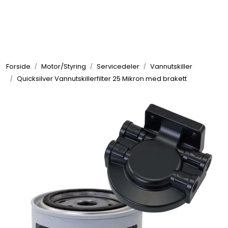
Skip to main content
Elektronikk
Forside
Motor/Styring
Servicedeler
Vannutskiller
Elektrisk
Quicksilver Vannutskillerfilter 25 Mikron med brakett
Bygg/Innredning
Komfort
VVS
Motor/Styring