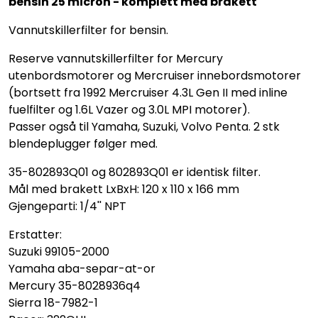
bensin 25 micron - komplett med brakett
Vannutskillerfilter for bensin.
Reserve vannutskillerfilter for Mercury
utenbordsmotorer og Mercruiser innebordsmotorer
(bortsett fra 1992 Mercruiser 4.3L Gen II med inline
fuelfilter og 1.6L Vazer og 3.0L MPI motorer).
Passer også til Yamaha, Suzuki, Volvo Penta. 2 stk
blendeplugger følger med.
35-802893Q01 og 802893Q01 er identisk filter.
Mål med brakett LxBxH: 120 x 110 x 166 mm
Gjengeparti: 1/4'' NPT
Erstatter:
Suzuki 99105-2000
Yamaha aba-separ-at-or
Mercury 35-8028936q4
Sierra 18-7982-1