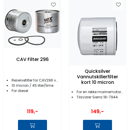
CAV Filter 296
Quicksilver
Vannutskillerfilter
Reservefilter for CAV296 vannutskiller
kort 10 micron
10 micron / 45 liter/time
For diesel
For en rekke marinemotorer
Tilsvarer Sierra 18-7944
119,-
149,-