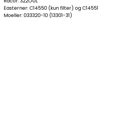
Racor: 322OUL
Easterner: C14550 (kun filter) og C14551
Moeller: 033320-10 (13301-31)
MercuryF2,5
MercuryF3,5
MercuryMF4
MercuryMF5
MercuryMF6