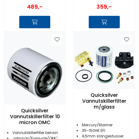
489,-
359,-
Quicksilver
Vannutskillerfilter
m/glass
Quicksilver
Vannutskillerfilter 10
micron OMC
Mercury/Mariner
35-150HK EFI
Vannutskillerfilter bensin
9,5mm slangestusser
Johnson/Evinrude/OMC