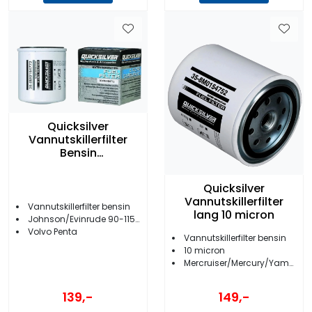
Quicksilver
Vannutskillerfilter
Bensin
Johnson/Evinrude
Quicksilver
Vannutskillerfilter
Vannutskillerfilter bensin
lang 10 micron
Johnson/Evinrude 90-115/150-225 hk
Volvo Penta
Vannutskillerfilter bensin
10 micron
Mercruiser/Mercury/Yamaha
139,-
149,-