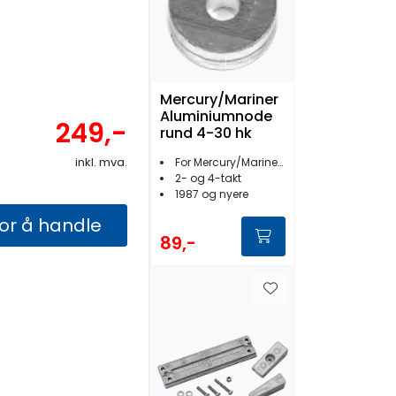
Mercury/Mariner
Aluminiumnode
249,-
rund 4-30 hk
inkl. mva.
For Mercury/Mariner 4 - 30 hk
2- og 4-takt
1987 og nyere
for å handle
89,-