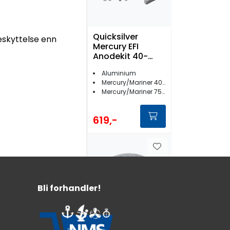
Quicksilver
eskyttelse enn
Mercury EFI
Anodekit 40-
115hk
Aluminium
Mercury/Mariner 40-60 EFI Bigfoot
Mercury/Mariner 75-115 EFI
619,-
Bli forhandler!