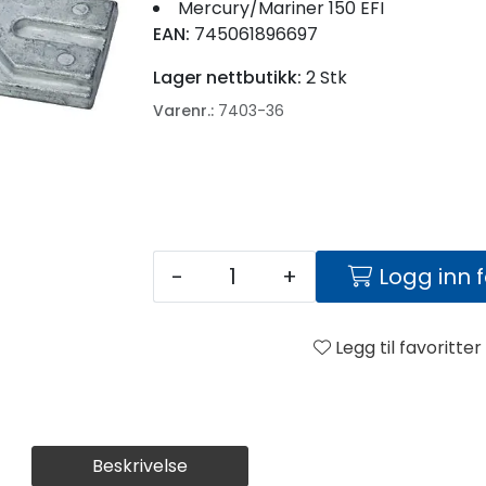
Mercury/Mariner 150 EFI
EAN:
745061896697
Lager nettbutikk:
2 Stk
Varenr.:
7403-36
-
+
Logg inn 
Legg til favoritter
Beskrivelse