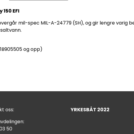
 150 EFI
 overgår mil-spec MIL-A-24779 (SH), og gir lengre varig b
 saltvann.
 1B905505 og opp)
t oss:
YRKESBÅT 2022
vdelingen:
 03 50