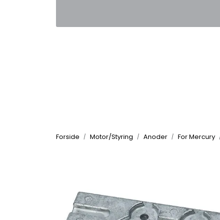
Skip to main content
|
|
Kontakt oss
Nyhetsbrev
Nyh
Forside
Motor/Styring
Anoder
For Mercury