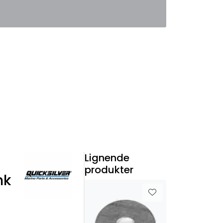
0
Favoritter
Logg inn
Lignende
produkter
hk