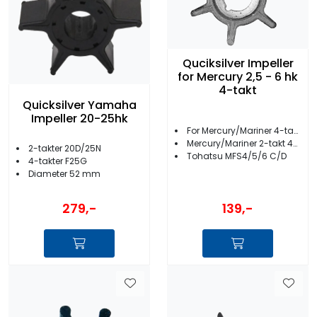
Quciksilver Impeller
for Mercury 2,5 - 6 hk
4-takt
Quicksilver Yamaha
Impeller 20-25hk
For Mercury/Mariner 4-takt 2,5-6 hk
Mercury/Mariner 2-takt 4-5 hk
2-takter 20D/25N
Tohatsu MFS4/5/6 C/D
4-takter F25G
Diameter 52 mm
279,-
139,-