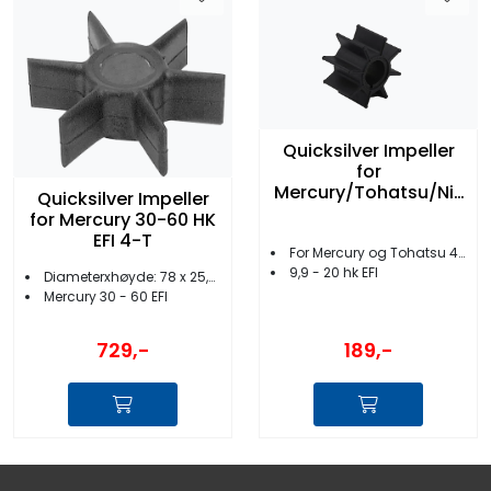
Quicksilver Impeller
for
Mercury/Tohatsu/Nis
Quicksilver Impeller
san 9,9-20 EFI
for Mercury 30-60 HK
EFI 4-T
For Mercury og Tohatsu 4-takt
9,9 - 20 hk EFI
Diameterxhøyde: 78 x 25,4mm
Mercury 30 - 60 EFI
189,-
729,-