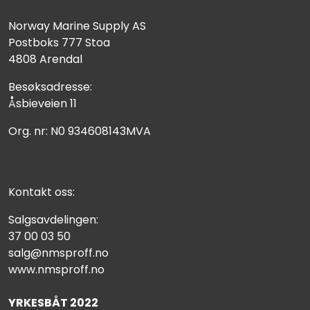
Norway Marine Supply AS
Postboks 777 Stoa
4808 Arendal
Besøksadresse:
Åsbieveien 11
Org. nr: N0 934608143MVA
Kontakt oss:
Salgsavdelingen:
37 00 03 50
salg@nmsproff.no
www.nmsproff.no
YRKESBÅT 2022