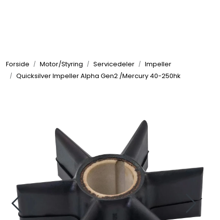
Skip to main content
Elektronikk
Forside
Motor/Styring
Servicedeler
Impeller
Elektrisk
Quicksilver Impeller Alpha Gen2 /Mercury 40-250hk
Bygg/Innredning
Komfort
VVS
Motor/Styring