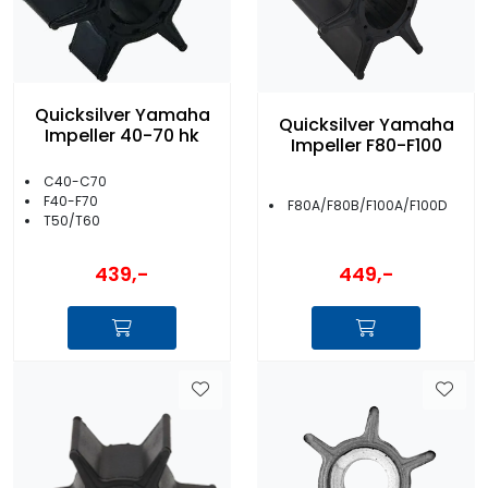
Quicksilver Yamaha
Quicksilver Yamaha
Impeller 40-70 hk
Impeller F80-F100
C40-C70
F40-F70
F80A/F80B/F100A/F100D
T50/T60
439,-
449,-