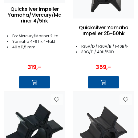
Quicksilver Impeller
Yamaha/Mercury/Ma
riner 4/5hk
Quicksilver Yamaha
Impeller 25-50hk
For Mercury/Mariner 2-takt 4-5hk
Yamaha 4-6 hk 4-takt
F25A/D / F30A/B / F40B/F
40 x 11,5 mm
30G/D / 40H/50D
319,-
359,-