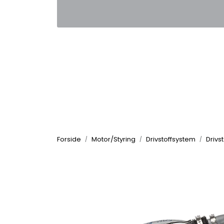
Skip to main content
|
|
Kontakt oss
Nyhetsbrev
Nyh
Forside
Motor/Styring
Drivstoffsystem
Drivs