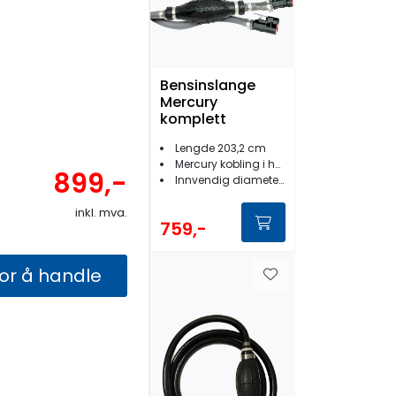
Bensinslange
Mercury
komplett
Lengde 203,2 cm
Mercury kobling i hver ende
899,-
Innvendig diameter: 3/8''
inkl. mva.
759,-
for å handle