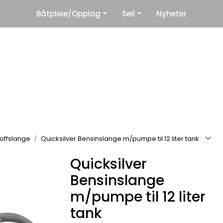
|
Båtpleie/Opplag
Seil
Nyheter
eter
Leverandører
toffslange
Quicksilver Bensinslange m/pumpe til 12 liter tank
Quicksilver
Bensinslange
m/pumpe til 12 liter
tank