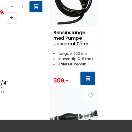
-
9,-
+
Bensinslange
med Pumpe
Universal Tåler
E10
Lengde: 200 cm
Innvendig Ø: 8 mm
Tåler E10 bensin
309,-
/4''
).