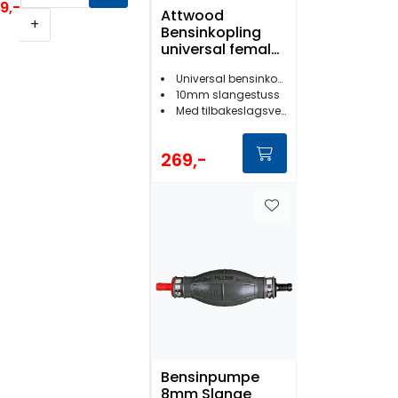
9,-
Attwood
+
Bensinkopling
universal female
10mm
Universal bensinkopling
10mm slangestuss
Med tilbakeslagsventil
269,-
Bensinpumpe
8mm Slange