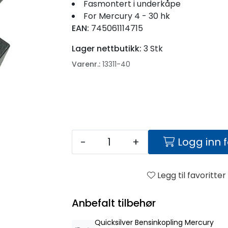
Fasmontert i underkåpe
For Mercury 4 - 30 hk
EAN:
745061114715
Lager nettbutikk:
3 Stk
Varenr.:
13311-40
-
+
Logg inn 
Legg til favoritter
Anbefalt tilbehør
Quicksilver Bensinkopling Mercury