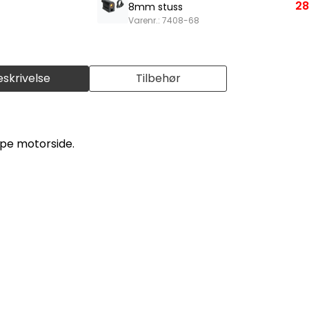
28
8mm stuss
Varenr.: 7408-68
eskrivelse
Tilbehør
åpe motorside.