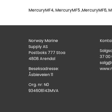
MercuryMF4, MercuryMF5 ,MercuryMF6, Mer
Norway Marine
Kontak
Supply AS
Salgsa
Postboks 777 Stoa
37 00
4808 Arendal
salg@
Besøksadresse:
www.n
Åsbieveien 11
Org. nr: N0
934608143MVA