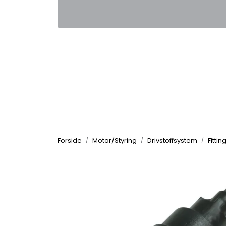
Skip to main content
|
|
Kontakt oss
Nyhetsbrev
Nyh
Forside
Motor/Styring
Drivstoffsystem
Fitti