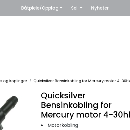
|
Båtpleie/Opplag
Seil
Nyheter
eter
Leverandører
ngs og koplinger
Quicksilver Bensinkobling for Mercury motor 4-30h
Quicksilver
Bensinkobling for
Mercury motor 4-30h
Motorkobling