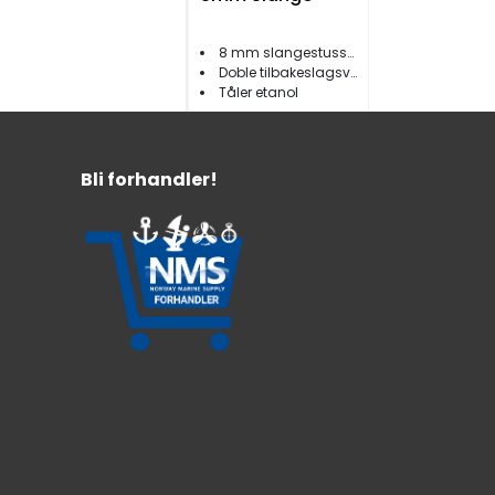
8 mm slangestusser
Doble tilbakeslagsventiler
Tåler etanol
199,-
Bli forhandler!
Bensinkopling
1/4NPT Tank Han
Suzuki opp til
75hk
Tanktilkobling Suzuki
Opp til 75 HK
Gjenger: 1/4''NPT