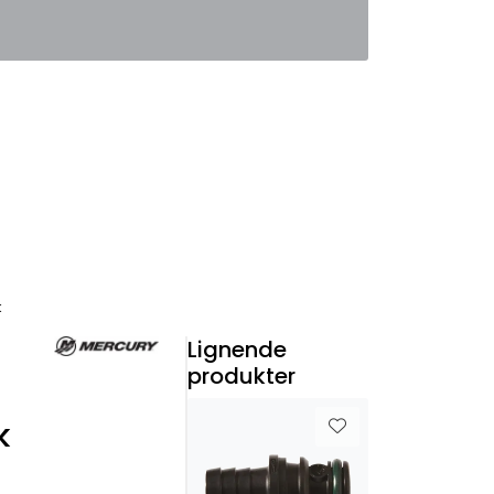
0
Favoritter
Logg inn
k
Lignende
produkter
k