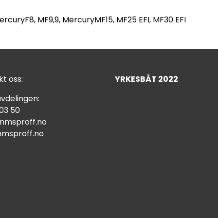
curyF8, MF9,9, MercuryMF15, MF25 EFI, MF30 EFI
t oss:
YRKESBÅT 2022
vdelingen:
 03 50
nmsproff.no
msproff.no