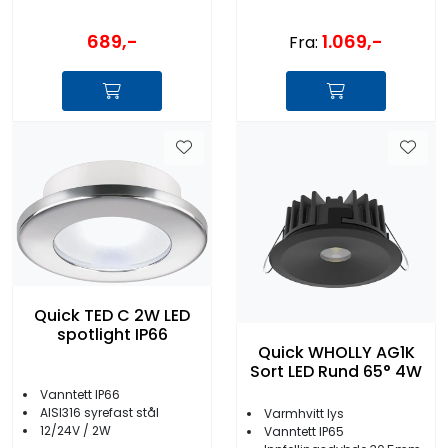
689,-
1.069,-
Fra:
Quick TED C 2W LED
spotlight IP66
Quick WHOLLY AG1K
Sort LED Rund 65° 4W
Vanntett IP66
AISI316 syrefast stål
Varmhvitt lys
12/24V / 2W
Vanntett IP65