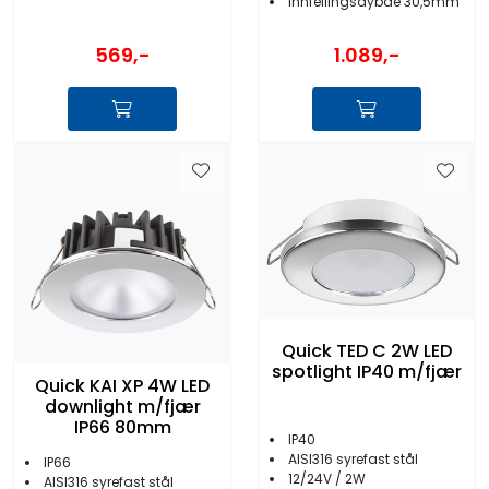
Innfellingsdybde 30,5mm
569,-
1.089,-
Quick TED C 2W LED
spotlight IP40 m/fjær
Quick KAI XP 4W LED
downlight m/fjær
IP66 80mm
IP40
AISI316 syrefast stål
IP66
12/24V / 2W
AISI316 syrefast stål