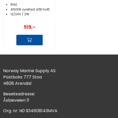
IP40
AISI316 syrefast stål hvitfarget
12/24V / 2W
519,-
Norway Marine Supply AS
Postboks 777 Stoa
4808 Arendal
Besøksadresse:
Åsbieveien 11
Org. nr: N0 934608143MVA