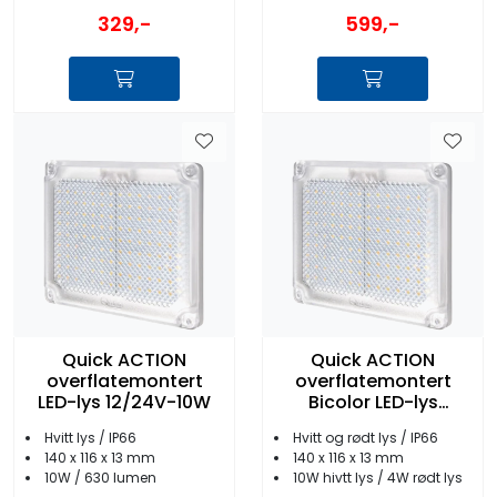
329,-
599,-
Quick ACTION
Quick ACTION
overflatemontert
overflatemontert
LED-lys 12/24V-10W
Bicolor LED-lys
12/24V-10W
Hvitt lys / IP66
Hvitt og rødt lys / IP66
140 x 116 x 13 mm
140 x 116 x 13 mm
10W / 630 lumen
10W hivtt lys / 4W rødt lys