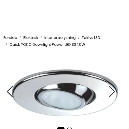
Skip to main content
Elektronikk
Forside
Elektrisk
Interiørbelysning
Taklys LED
Elektrisk
Quick YOKO Downlight Power LED SS 1,5W
Bygg/Innredning
Komfort
VVS
Motor/Styring