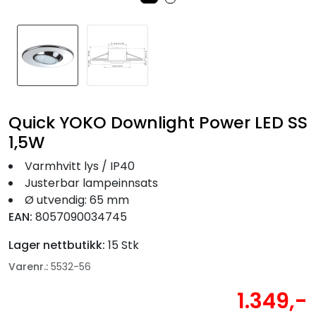
Fortøyning
Fritid/Sikkerhet
Båtpleie/Opplag
Quick YOKO Downlight Power LED SS
Seil
1,5W
Varmhvitt lys / IP40
Nyheter
Justerbar lampeinnsats
Ø utvendig: 65 mm
EAN:
8057090034745
Lager nettbutikk:
15 Stk
Varenr.:
5532-56
1.349,-