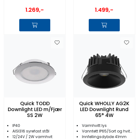
1.269,-
1.499,-
Quick TODD
Quick WHOLLY AG2K
Downlight LED m/Fjær
LED Downlight Rund
SS 2W
65° 4W
IP40
Varmhvitt lys
AISI316 syrefast stål
Vanntett IP65/Sort og hvit variant
12/24V / 2W varmhvit
Innfellingsdybde 41mm