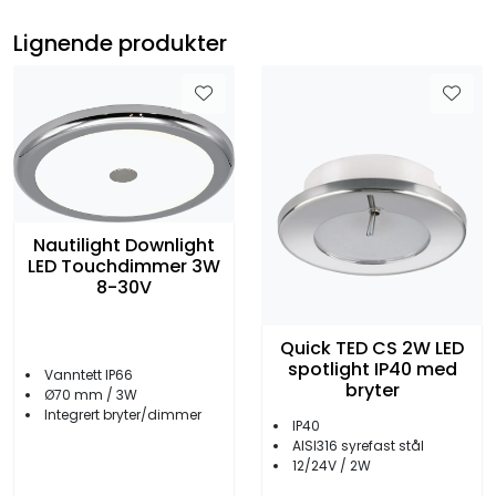
Lignende produkter
Nautilight Downlight
LED Touchdimmer 3W
8-30V
Quick TED CS 2W LED
spotlight IP40 med
Vanntett IP66
bryter
Ø70 mm / 3W
Integrert bryter/dimmer
IP40
AISI316 syrefast stål
12/24V / 2W