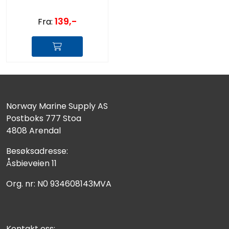
139,-
Fra:
Norway Marine Supply AS
Postboks 777 Stoa
4808 Arendal
Besøksadresse:
Åsbieveien 11
Org. nr: N0 934608143MVA
Kontakt oss: