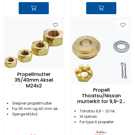
Propellmutter
35/40mm Aksel
M24x2
Propell
Thoatsu/Nissan
mutterkit for 9,9-20
Sleipner propellmutter
Hk
For 35 mm og 40 mm aksel
Tohatsu 9,9 - 20 hk.
Gjenge M24x2
14 splines
For type A propeller
549,-