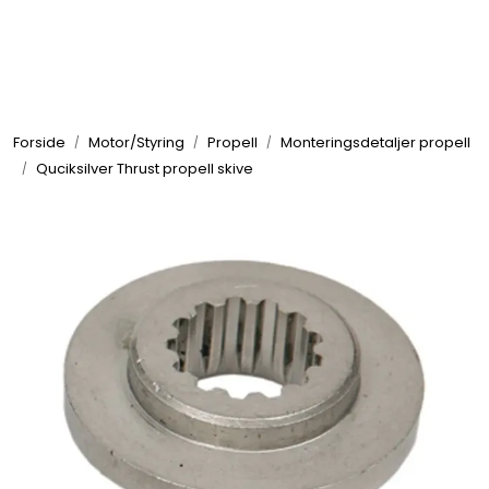
Skip to main content
Elektronikk
Forside
Motor/Styring
Propell
Monteringsdetaljer propell
Elektrisk
Quciksilver Thrust propell skive
Bygg/Innredning
Komfort
VVS
Motor/Styring