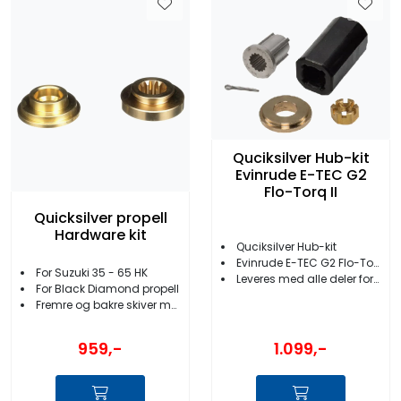
Quciksilver Hub-kit
Evinrude E-TEC G2
Flo-Torq II
Quicksilver propell
Hardware kit
Quciksilver Hub-kit
Evinrude E-TEC G2 Flo-Torq II
For Suzuki 35 - 65 HK
Leveres med alle deler for å installere propellen
For Black Diamond propell
Fremre og bakre skiver medfølger
1.099,-
959,-