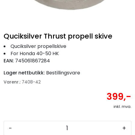
Fortøyning
Fritid/Sikkerhet
Quciksilver Thrust propell skive
Båtpleie/Opplag
Quciksilver propellskive
For Honda 40-50 HK
Seil
EAN:
745061867284
Lager nettbutikk:
Bestillingsvare
Nyheter
Varenr.:
7408-42
399,-
inkl. mva.
-
+