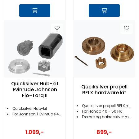
Quicksilver Hub-kit
Quciksilver propell
Evinrude Johnson
RFLX hardware kit
Flo-Torq II
Quciksilver propell RFLX hardware kit
Quicksilver Hub-kit
For Honda 40 - 50 HK
For Johnson / Evinrude 40 - 140 HK
Fremre og bakre skiver medfølger
1.099,-
899,-