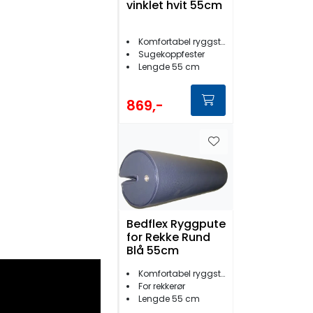
vinklet hvit 55cm
Komfortabel ryggstøtte
Sugekoppfester
Lengde 55 cm
869,-
Bedflex Ryggpute
for Rekke Rund
Blå 55cm
Komfortabel ryggstøtte
For rekkerør
Lengde 55 cm