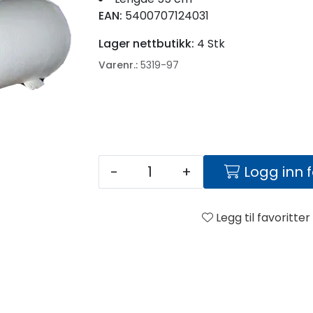
EAN:
5400707124031
Lager nettbutikk:
4 Stk
Varenr.:
5319-97
-
+
Logg inn 
Legg til favoritter