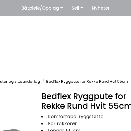
|
Båtpleie/Opplag
Seil
Nyheter
eter
Leverandører
uter og sitteunderlag
Bedflex Ryggpute for Rekke Rund Hvit 55cm
Bedflex Ryggpute for
Rekke Rund Hvit 55c
Komfortabel ryggstøtte
For rekkerør
Lengde 55 cm