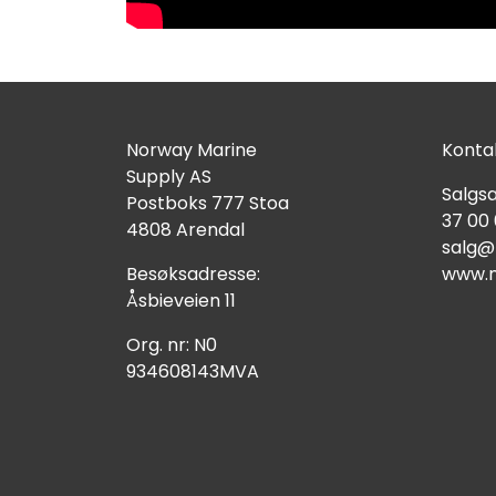
Norway Marine
Kontak
Supply AS
Salgsa
Postboks 777 Stoa
37 00
4808 Arendal
salg@
Besøksadresse:
www.n
Åsbieveien 11
Org. nr: N0
934608143MVA