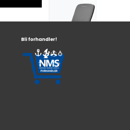
Bli forhandler!
Sailcroft Light
sittepute
justerbar mørk
grå
Justerbar rygg 5 vinkler
Vannavvisende/Avtagbart yttertrekk
Antiskli underside
599,-