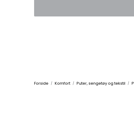
Skip to main content
|
|
Kontakt oss
Nyhetsbrev
Nyh
Forside
Komfort
Puter, sengetøy og tekstil
P