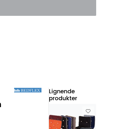
0
Favoritter
Logg inn
Lignende
produkter
m