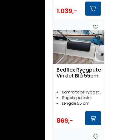
1.039,-
Bedflex Ryggpute
Vinklet Blå 55cm
Komfortabel ryggstøtte
Sugekoppfester
Lengde 55 cm
869,-