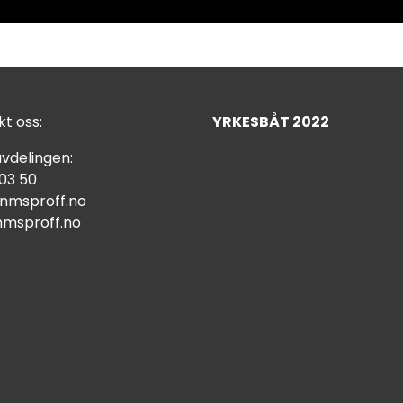
t oss:
YRKESBÅT 2022
vdelingen:
 03 50
nmsproff.no
msproff.no