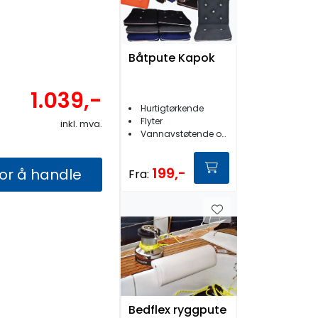
Båtpute Kapok
1.039,-
Hurtigtørkende
Flyter
inkl. mva.
Vannavstøtende og UV-stabilisert
199,-
for å handle
Fra:
Bedflex ryggpute