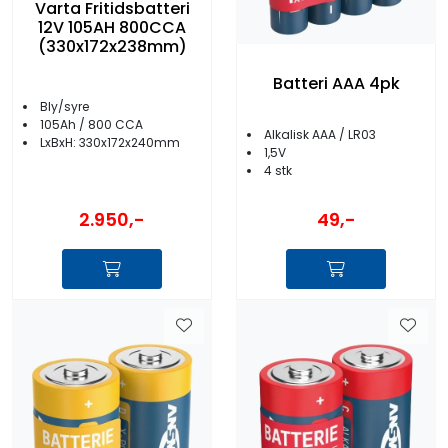
Varta Fritidsbatteri
12V 105AH 800CCA
(330x172x238mm)
Batteri AAA 4pk
Bly/syre
105Ah / 800 CCA
Alkalisk AAA / LR03
LxBxH: 330x172x240mm
1,5V
4 stk
2.950,-
49,-