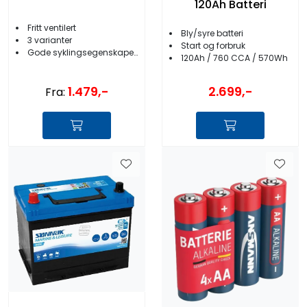
120Ah Batteri
Fritt ventilert
Bly/syre batteri
3 varianter
Start og forbruk
Gode syklingsegenskaper/Høy starteffekt
120Ah / 760 CCA / 570Wh
1.479,-
2.699,-
Fra: