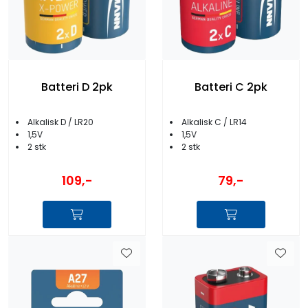
Batteri D 2pk
Batteri C 2pk
Alkalisk D / LR20
Alkalisk C / LR14
1,5V
1,5V
2 stk
2 stk
109,-
79,-