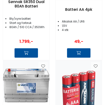
Sønnak SR350 Dual
80Ah Batteri
Batteri AA 4pk
Bly/syre batteri
Alkalisk AA / LR6
Start og forbruk
1,5V
80Ah / 510 CCA / 350Wh
4 stk
1.799,-
49,-