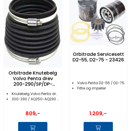
Fortøyning
Fritid/Sikkerhet
Båtpleie/Opplag
Orbitrade Servicesett
Seil
D2-55, D2-75 - 23426
Nyheter
Orbitrade Knutebelg
Volvo Penta drev
Volvo Penta D2-55 / D2-75
200-290/SP/DP-
Filtre og impeller
19294
Knutebelg Volvo Penta drev
200-290 / AQ250-AQ290 / SP / DP
809,-
1.209,-