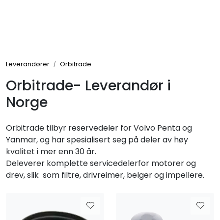
Skip to main content
Elektronikk
Leverandører
Orbitrade
Elektrisk
Orbitrade- Leverandør i
Norge
Bygg/Innredning
Orbitrade tilbyr reservedeler for Volvo Penta og
Komfort
Yanmar, og har spesialisert seg på deler av høy
kvalitet i mer enn 30 år.
VVS
Deleverer komplette servicedelerfor motorer og
drev, slik som filtre, drivreimer, belger og impellere.
Motor/Styring