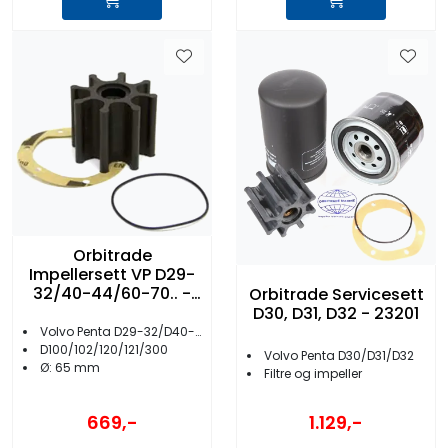
Orbitrade
Impellersett VP D29-
32/40-44/60-70.. -
Orbitrade Servicesett
15593
D30, D31, D32 - 23201
Volvo Penta D29-32/D40-44/D60/D70
D100/102/120/121/300
Volvo Penta D30/D31/D32
Ø: 65 mm
Filtre og impeller
669,-
1.129,-