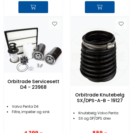
Orbitrade Servicesett
D4 - 23968
Orbitrade Knutebelg
SX/DPS-A-B - 19127
Volvo Penta D4
Filtre, impeller og sink
Knutebelg Volvo Penta
SX og DP/DPS drev
4.399,-
859,-