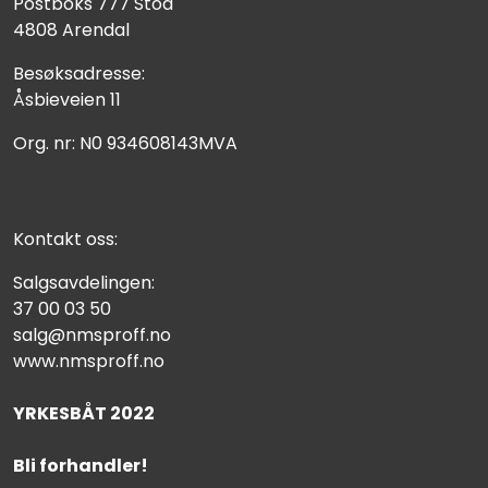
Postboks 777 Stoa
4808 Arendal
Besøksadresse:
Åsbieveien 11
Org. nr: N0 934608143MVA
Kontakt oss:
Salgsavdelingen:
37 00 03 50
salg@nmsproff.no
www.nmsproff.no
YRKESBÅT 2022
Bli forhandler!