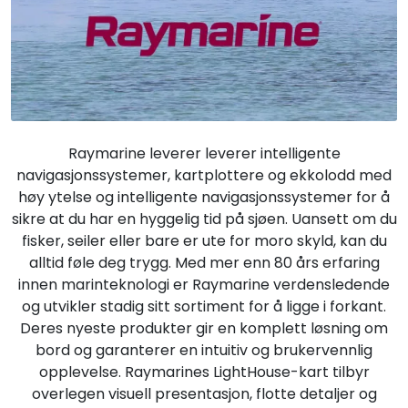
Fortøyning
Fritid/Sikkerhet
Båtpleie/Opplag
Raymarine leverer leverer intelligente
Seil
navigasjonssystemer, kartplottere og ekkolodd med
høy ytelse og intelligente navigasjonssystemer for å
sikre at du har en hyggelig tid på sjøen. Uansett om du
Nyheter
fisker, seiler eller bare er ute for moro skyld, kan du
alltid føle deg trygg. Med mer enn 80 års erfaring
innen marinteknologi er Raymarine verdensledende
og utvikler stadig sitt sortiment for å ligge i forkant.
Deres nyeste produkter gir en komplett løsning om
bord og garanterer en intuitiv og brukervennlig
opplevelse. Raymarines LightHouse-kart tilbyr
overlegen visuell presentasjon, flotte detaljer og