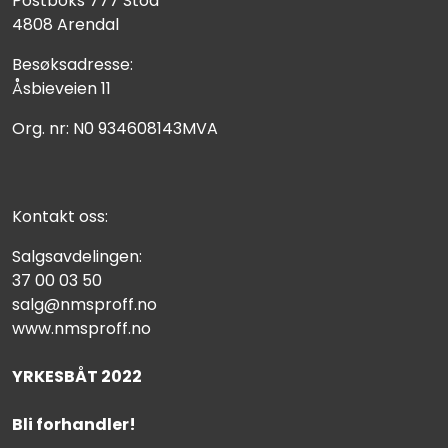
Postboks 777 Stoa
4808 Arendal
Besøksadresse:
Åsbieveien 11
Org. nr: N0 934608143MVA
Kontakt oss:
Salgsavdelingen:
37 00 03 50
salg@nmsproff.no
www.nmsproff.no
YRKESBÅT 2022
Bli forhandler!