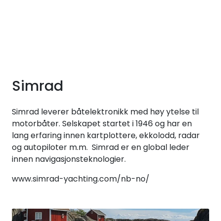
Skip to main content
Elektronikk
Elektrisk
Simrad
Bygg/Innredning
Simrad leverer båtelektronikk med høy ytelse til
motorbåter. Selskapet startet i 1946 og har en
Komfort
lang erfaring innen kartplottere, ekkolodd, radar
og autopiloter m.m. Simrad er en global leder
innen navigasjonsteknologier.
VVS
www.simrad-yachting.com/nb-no/
Motor/Styring