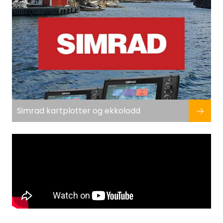
Fortøyning
Fritid/Sikkerhet
Båtpleie/Opplag
Seil
Simrad kartplotter og ekkolodd
Nyheter