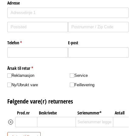
Fortøyning
Fritid/Sikkerhet
Båtpleie/Opplag
Seil
Nyheter