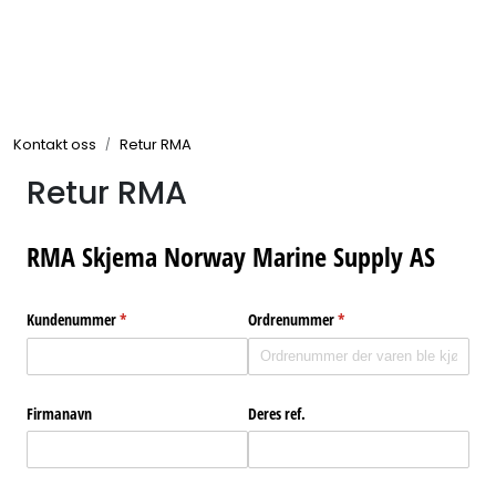
Skip to main content
Elektronikk
Kontakt oss
Retur RMA
Elektrisk
Retur RMA
Bygg/Innredning
Komfort
VVS
Motor/Styring