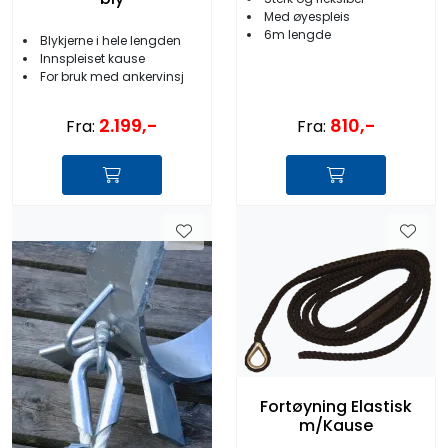
Med øyespleis
6m lengde
Blykjerne i hele lengden
Innspleiset kause
For bruk med ankervinsj
2.199,-
810,-
Fra:
Fra:
Fortøyning Elastisk
m/Kause