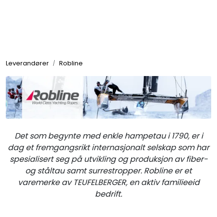
Skip to main content
Elektronikk
Leverandører
Robline
Elektrisk
Bygg/Innredning
Komfort
Det som begynte med enkle hampetau i 1790, er i
dag et fremgangsrikt internasjonalt selskap som har
spesialisert seg på utvikling og produksjon av fiber-
VVS
og ståltau samt surrestropper. Robline er et
varemerke av TEUFELBERGER, en aktiv familieeid
Motor/Styring
bedrift.