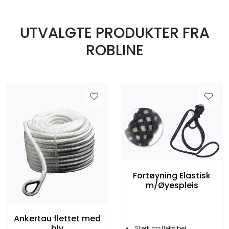
Fortøyning
UTVALGTE PRODUKTER FRA
Fritid/Sikkerhet
ROBLINE
Båtpleie/Opplag
Seil
Nyheter
Fortøyning Elastisk
m/Øyespleis
Ankertau flettet med
bly
Sterk og fleksibel