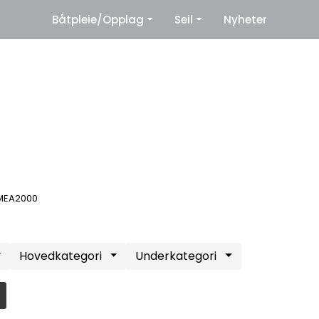
|
Båtpleie/Opplag
Seil
Nyheter
eter
Leverandører
NMEA2000
Hovedkategori
Underkategori