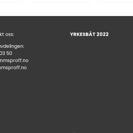
t oss:
YRKESBÅT 2022
vdelingen:
 03 50
nmsproff.no
msproff.no