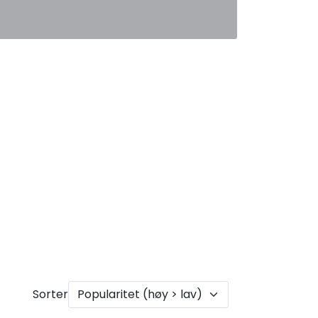
0
Favoritter
Logg inn
Sorter