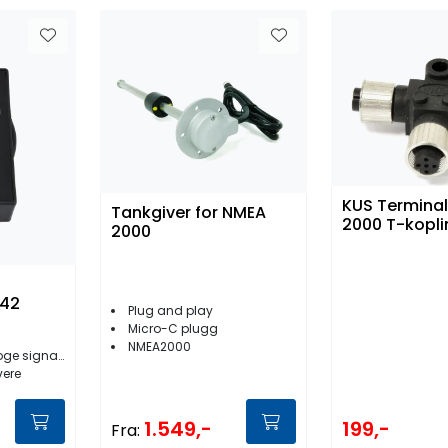
KUS Termina
Tankgiver for NMEA
2000 T-kopli
2000
42
Plug and play
Micro-C plugg
NMEA2000
er til NMEA2000
vere
199,-
1.549,-
Fra: