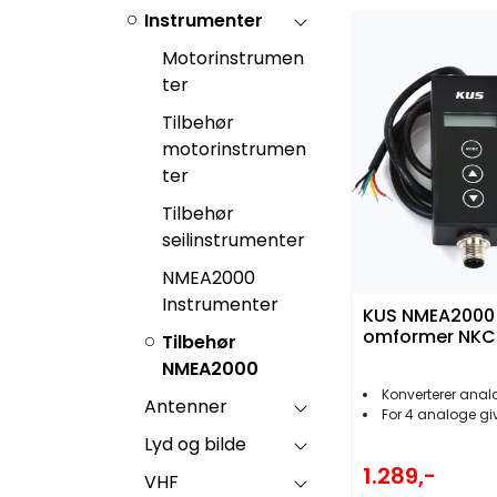
Instrumenter
Motorinstrumen
ter
Tilbehør
motorinstrumen
ter
Tilbehør
seilinstrumenter
NMEA2000
Instrumenter
KUS NMEA2000
omformer NKC
Tilbehør
NMEA2000
Konverterer analoge signal
Antenner
For 4 analoge gi
Lyd og bilde
1.289,-
VHF