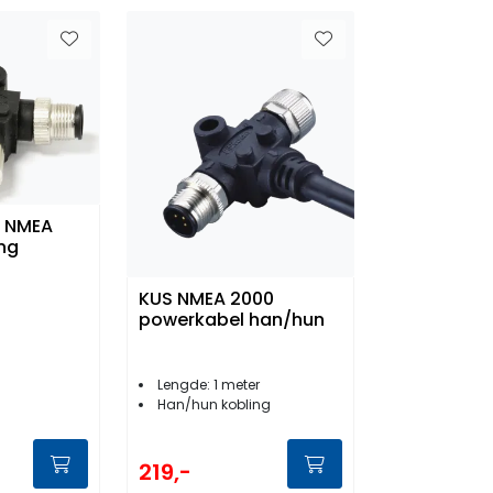
l NMEA
ng
KUS NMEA 2000
powerkabel han/hun
Lengde: 1 meter
Han/hun kobling
219,-