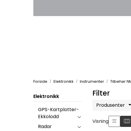
Skip to main content
|
|
Kontakt oss
Nyhetsbrev
Nyh
Forside
Elektronikk
Instrumenter
Tilbehør 
Filter
Elektronikk
Produsenter
GPS-Kartplotter-
Ekkolodd
Visning
Radar