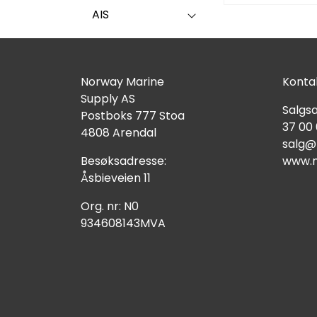
AIS
Norway Marine
Kontak
Supply AS
Salgsa
Postboks 777 Stoa
37 00
4808 Arendal
salg@
Besøksadresse:
www.n
Åsbieveien 11
Org. nr: N0
934608143MVA