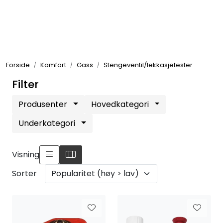
Skip to main content
Elektronikk
Forside
Komfort
Gass
Stengeventil/lekkasjetester
Elektrisk
Filter
Bygg/Innredning
Produsenter
Hovedkategori
Underkategori
Komfort
Visning
VVS
Sorter
Motor/Styring