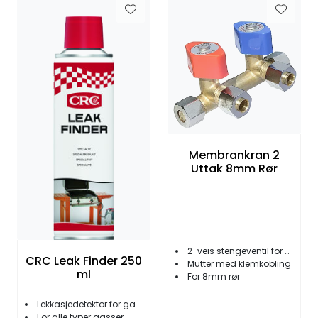
Membrankran 2
Uttak 8mm Rør
2-veis stengeventil for gass
CRC Leak Finder 250
Mutter med klemkobling
ml
For 8mm rør
Lekkasjedetektor for gass
For alle typer gasser