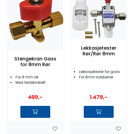
Fortøyning
Fritid/Sikkerhet
Båtpleie/Opplag
Lekkasjetester
Rør/Rør 8mm
Seil
Stengekran Gass
for 8mm Rør
Lekkasjetester for gass
Nyheter
For 8 mm rør
For 8mm kobberrør
Med festebrakett
1.479,-
499,-