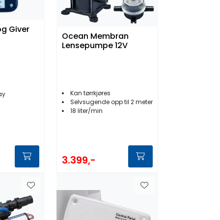
og Giver
Ocean Membran
Lensepumpe 12V
Kan tørrkjøres
ay
Selvsugende opp til 2 meter
18 liter/min
3.399,-