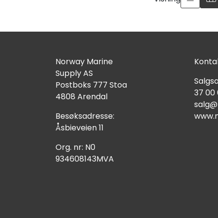
Norway Marine
Kontak
Supply AS
Salgsa
Postboks 777 Stoa
37 00
4808 Arendal
salg@
Besøksadresse:
www.n
Åsbieveien 11
Org. nr: N0
934608143MVA