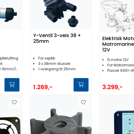
Y-Ventil 3-veis 38 +
Elektrisk Moto
25mm
Matromarine
12V
eptiklufting
For septik
El.motor 12V
kt
3 x 38mm stusser
For Matromarine 
m/19mm/25mm
1 overgang til 25mm
Passer 6001-4
1.269,-
3.299,-