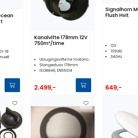
Signalhorn M
Flush Hvit
Ocean
tt
Kanalvifte 178mm 12V
750m³/time
12V
109db
01-18
340Hz
nuelt
Utsugingsvifte for motorrom/baderom
Slangestuss 178mm
ISO8846, EN55014
649,-
2.499,-