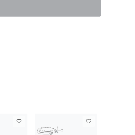
0
Favoritter
Logg inn