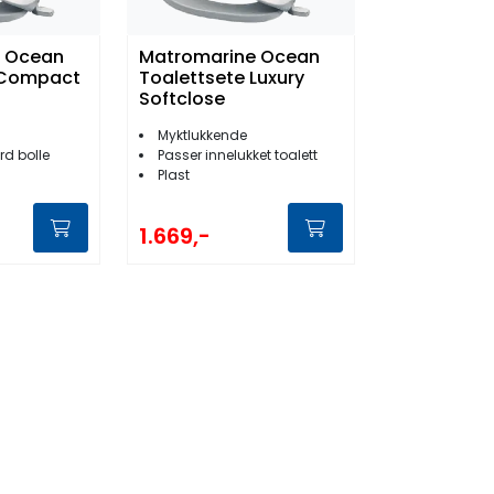
e Ocean
Matromarine Ocean
 Compact
Toalettsete Luxury
Softclose
Myktlukkende
rd bolle
Passer innelukket toalett
Plast
1.669,-