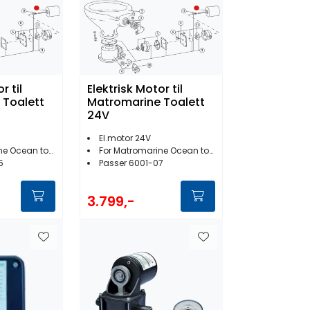
r til
Elektrisk Motor til
 Toalett
Matromarine Toalett
24V
El.motor 24V
Ocean toalett
For Matromarine Ocean toalett
5
Passer 6001-07
3.799,-