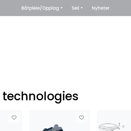
|
Båtpleie/Opplag
Seil
Nyheter
eter
Leverandører
 technologies