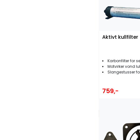
Aktivt kullfilter
Karbonfilter for s
Motvirker vond lu
Slangestusser for 16m
759,-