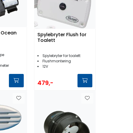
 Ocean
Spylebryter Flush for
Toalett
pe
Spylebryter for toalett
Flushmontering
meter
12V
479,-