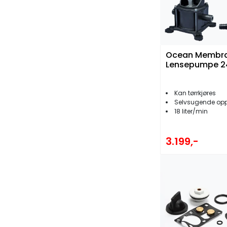
Ocean Membr
Lensepumpe 2
Kan tørrkjøres
Selvsugende opp 
18 liter/min
3.199,-