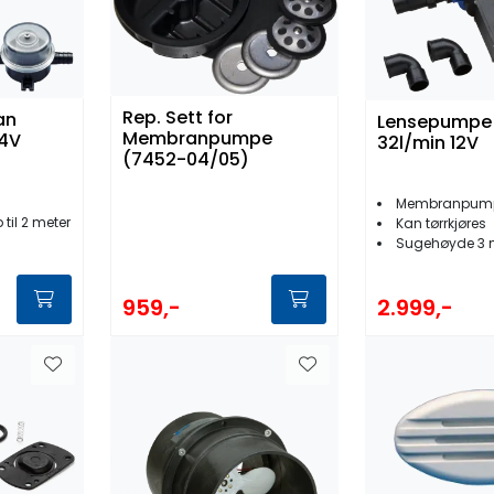
Rep. Sett for
an
Lensepumpe
Membranpumpe
4V
32l/min 12V
(7452-04/05)
Membranpum
til 2 meter
Kan tørrkjøres
Sugehøyde 3 
959,-
2.999,-