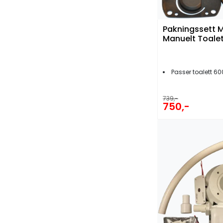
Pakningssett 
Manuelt Toale
Passer toalett 60
739,-
750,-