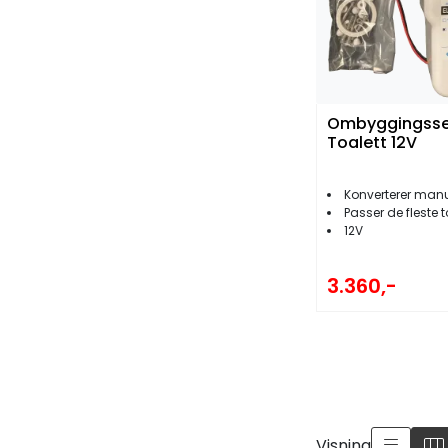
Ombyggingsse
Toalett 12V
Konverterer manuelt t
Passer de fleste t
12V
3.360,-
Visning