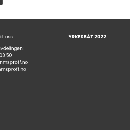
t oss:
YRKESBÅT 2022
vdelingen:
 03 50
nmsproff.no
msproff.no