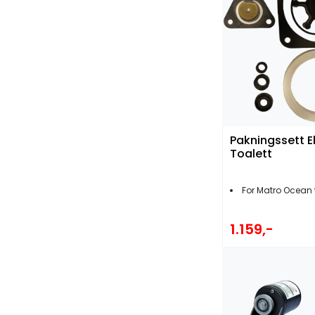
Pakningssett El
Toalett
For Matro Ocean 
1.159,-