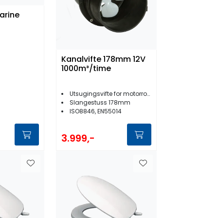
arine
Kanalvifte 178mm 12V
1000m³/time
Utsugingsvifte for motorrom/baderom
Slangestuss 178mm
ISO8846, EN55014
3.999,-