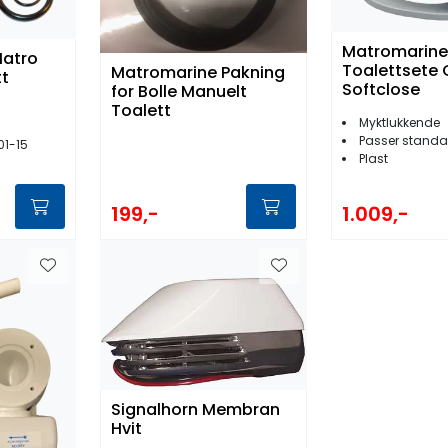
Matromarin
Matro
Toalettsete
Matromarine Pakning
tt
Softclose
for Bolle Manuelt
Toalett
Myktlukkende
Passer standa
01-15
Plast
199,-
1.009,-
Signalhorn Membran
Hvit