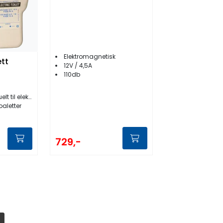
Elektromagnetisk
tt
12V / 4,5A
110db
il elektrisk
oaletter
729,-