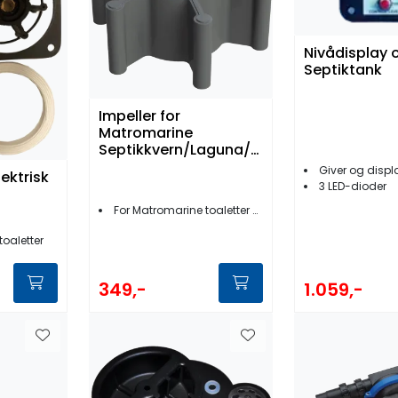
Nivådisplay 
Septiktank
Impeller for
Matromarine
Septikkvern/Laguna/D
eluxe Toalett
Giver og displ
ektrisk
3 LED-dioder
For Matromarine toaletter og kvern
toaletter
349,-
1.059,-