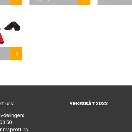
t oss:
YRKESBÅT 2022
vdelingen:
 03 50
nmsproff.no