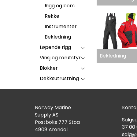
Rigg og bom
Rekke
Instrumenter
Bekledning
Løpende rigg
Bekledning
Vinsj og rorutstyr
Blokker
Dekksutrustning
Norway Marine
Kontak
Supply AS
Salgsa
Postboks 777 Stoa
37 00
4808 Arendal
salg@