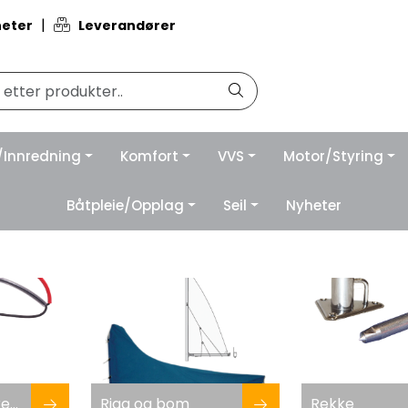
|
eter
Leverandører
/Innredning
Komfort
VVS
Motor/Styring
Båtpleie/Opplag
Seil
Nyheter
Seiltilbehør og reparasjon
Rigg og bom
Rekke