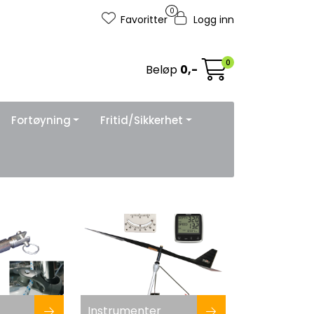
0
Favoritter
Logg inn
0
Beløp
0,-
Fortøyning
Fritid/Sikkerhet
Instrumenter