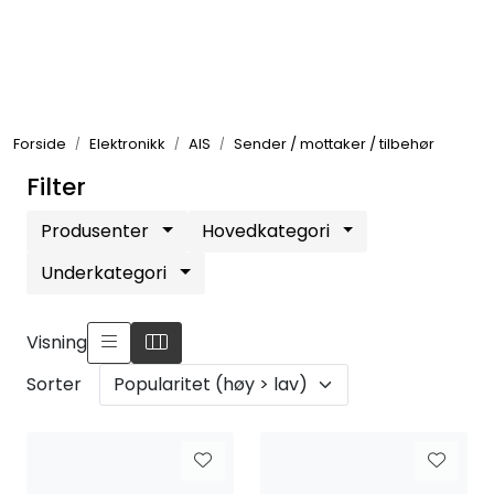
Skip to main content
Elektronikk
Forside
Elektronikk
AIS
Sender / mottaker / tilbehør
Elektrisk
Filter
Bygg/Innredning
Produsenter
Hovedkategori
Underkategori
Komfort
Visning
VVS
Sorter
Motor/Styring