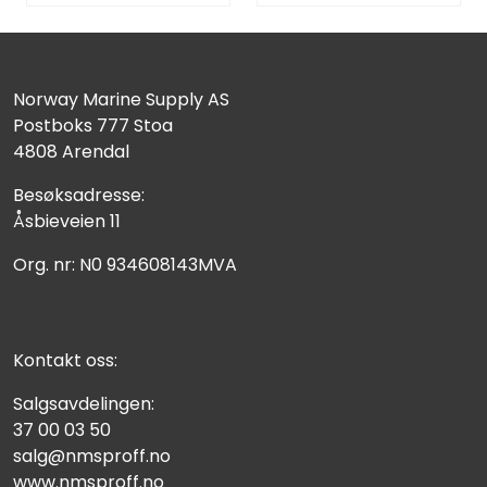
Norway Marine Supply AS
Postboks 777 Stoa
4808 Arendal
Besøksadresse:
Åsbieveien 11
Org. nr: N0 934608143MVA
Kontakt oss:
Salgsavdelingen:
37 00 03 50
salg@nmsproff.no
www.nmsproff.no