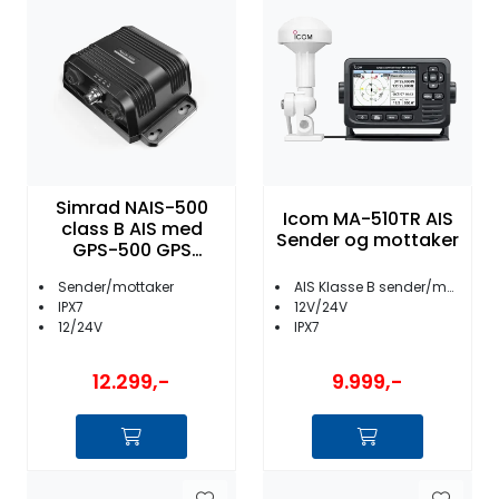
Fortøyning
Fritid/Sikkerhet
Båtpleie/Opplag
Seil
Simrad NAIS-500
Icom MA-510TR AIS
class B AIS med
Sender og mottaker
GPS-500 GPS
antenne
Nyheter
Sender/mottaker
AIS Klasse B sender/mottaker
IPX7
12V/24V
12/24V
IPX7
12.299,-
9.999,-