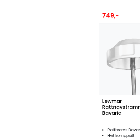
749,-
Lewmar
Rattnavstram
Bavaria
Rattbrems Bavar
Hvit komppsitt