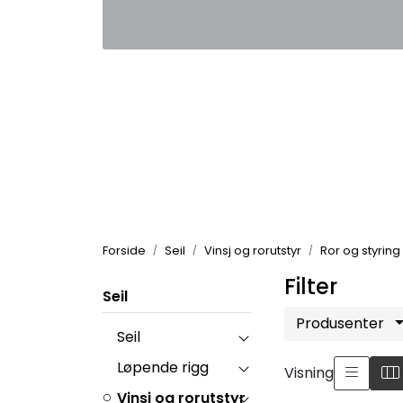
Skip to main content
|
|
Kontakt oss
Nyhetsbrev
Nyh
Forside
Seil
Vinsj og rorutstyr
Ror og styring
Filter
Seil
Produsenter
Seil
Løpende rigg
Visning
Vinsj og rorutstyr