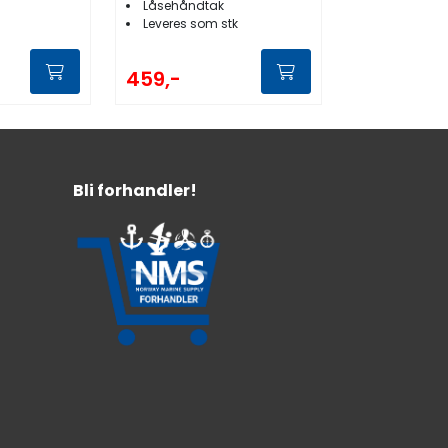
Låsehåndtak
Leveres som stk
459,-
Bli forhandler!