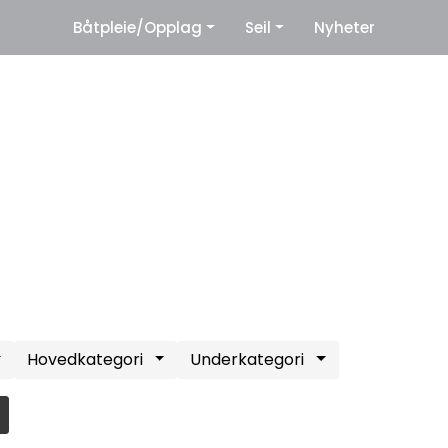
|
Båtpleie/Opplag
Seil
Nyheter
eter
Leverandører
Hovedkategori
Underkategori