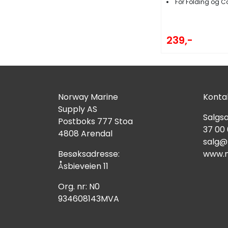
For Folding og Com
239,-
Norway Marine
Kontak
Supply AS
Salgsa
Postboks 777 Stoa
37 00
4808 Arendal
salg@
Besøksadresse:
www.n
Åsbieveien 11
Org. nr: N0
934608143MVA