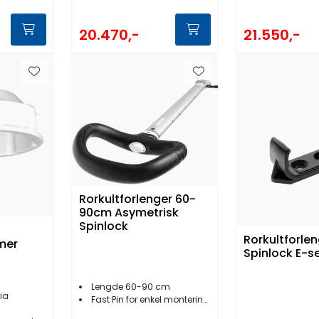
20.470,-
21.550,-
Rorkultforlenger 60-
90cm Asymetrisk
Spinlock
Rorkultforlen
mer
Spinlock E-se
Lengde 60-90 cm
ia
Fast Pin for enkel montering/demontering