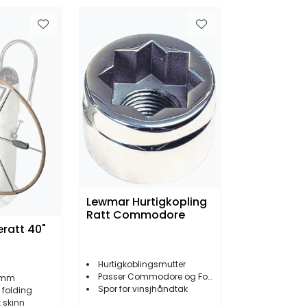
Lewmar Hurtigkopling
Ratt Commodore
ratt 40"
Hurtigkoblingsmutter
Passer Commodore og Folding ratt
6 mm
Spor for vinsjhåndtak
 folding
t skinn