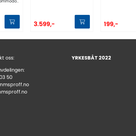
modore ratt
199,-
3.599,-
t oss:
YRKESBÅT 2022
vdelingen:
 03 50
nmsproff.no
msproff.no