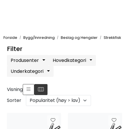
Skip to main content
Elektronikk
Forside
Bygg/Innredning
Beslag og Hengsler
Strekkfisk
Elektrisk
Filter
Bygg/Innredning
Produsenter
Hovedkategori
Underkategori
Komfort
Visning
VVS
Sorter
Motor/Styring