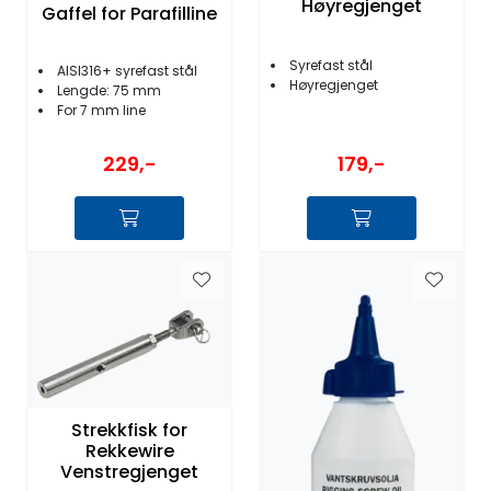
Høyregjenget
Gaffel for Parafilline
Syrefast stål
AISI316+ syrefast stål
Høyregjenget
Lengde: 75 mm
For 7 mm line
229,-
179,-
Strekkfisk for
Rekkewire
Venstregjenget