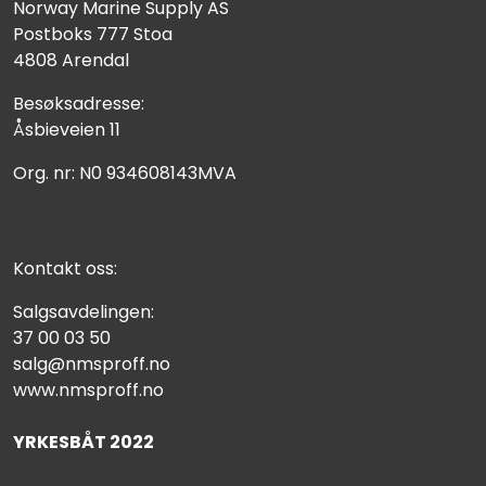
Norway Marine Supply AS
Postboks 777 Stoa
4808 Arendal
Besøksadresse:
Åsbieveien 11
Org. nr: N0 934608143MVA
Kontakt oss:
Salgsavdelingen:
37 00 03 50
salg@nmsproff.no
www.nmsproff.no
YRKESBÅT 2022