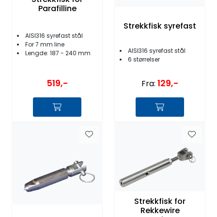
Parafilline
Strekkfisk syrefast
AISI316 syrefast stål
For 7 mm line
AISI316 syrefast stål
Lengde: 187 - 240 mm
6 størrelser
519,-
129,-
Fra:
Strekkfisk for
Rekkewire