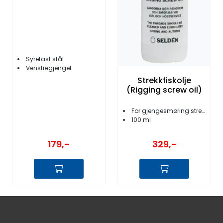
Syrefast stål
Venstregjenget
Strekkfiskolje
(Rigging screw oil)
For gjengesmøring strekkfisk
100 ml
179,-
329,-