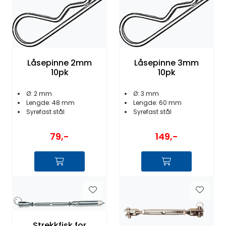
Fortøyning
Fritid/Sikkerhet
Låsepinne 2mm
Låsepinne 3mm
Båtpleie/Opplag
10pk
10pk
Seil
Ø: 2 mm
Ø: 3 mm
Lengde: 48 mm
Lengde: 60 mm
Syrefast stål
Syrefast stål
Nyheter
79,-
149,-
Strekkfisk for