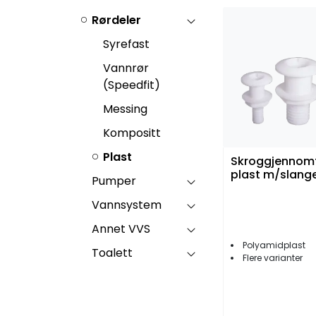
Rørdeler
Syrefast
Vannrør
(Speedfit)
Messing
Kompositt
Plast
Skroggjennomf
plast m/slang
Pumper
Vannsystem
Annet VVS
Polyamidplast
Toalett
Flere varianter