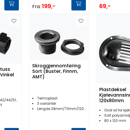
69,-
199,-
Fra:
Skroggjennomføring
stuss
Sort (Buster, Finnm,
 Vinkel
AMT)
Plastdeksel
Kjølevannsin
Termoplast
120x80mm
/51/54 serie
3 varianter
PT
Lengde 28mm/70mm/120mm
Oval sil for kjø
Sort polyamid
80 x 120 mm