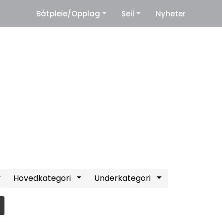
|
Båtpleie/Opplag
Seil
Nyheter
eter
Leverandører
Hovedkategori
Underkategori