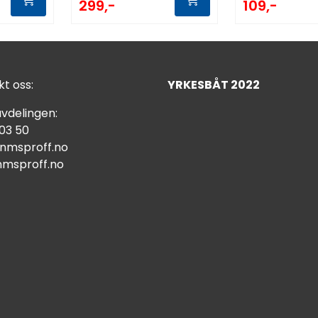
109,-
299,-
t oss:
YRKESBÅT 2022
vdelingen:
 03 50
nmsproff.no
msproff.no