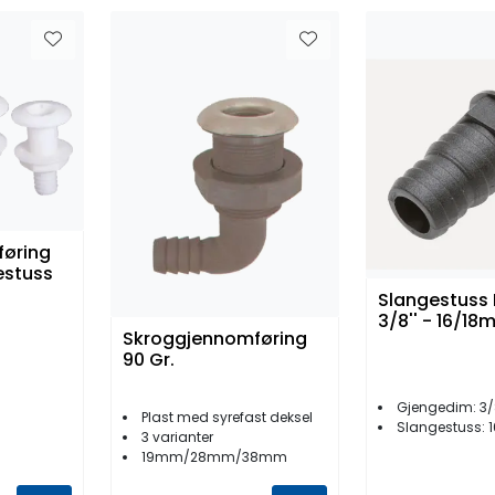
øring
estuss
Slangestuss 
3/8'' - 16/1
Skroggjennomføring
90 Gr.
Gjengedim: 3/
Plast med syrefast deksel
Slangestuss: 
3 varianter
19mm/28mm/38mm