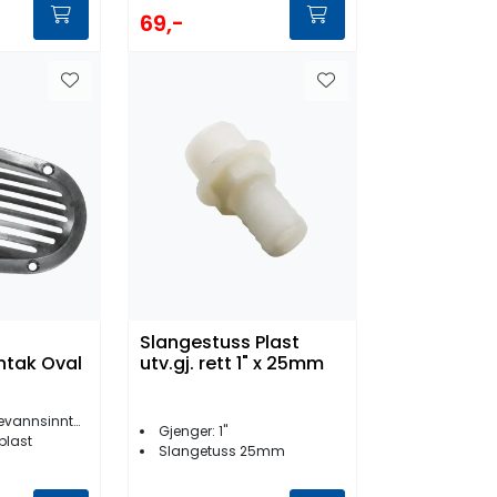
69,-
Slangestuss Plast
ntak Oval
utv.gj. rett 1" x 25mm
levannsinntak
Gjenger: 1''
plast
Slangetuss 25mm