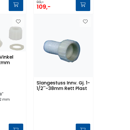
99,-
109,-
Vinkel
-12mm
Slangestuss Innv. Gj. 1-
1/2''-38mm Rett Plast
8"
12 mm