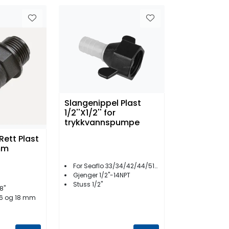
Slangenippel Plast
1/2''X1/2'' for
trykkvannspumpe
Rett Plast
8mm
For Seaflo 33/34/42/44/51/54 serie
Gjenger 1/2''-14NPT
Stuss 1/2''
8"
16 og 18 mm