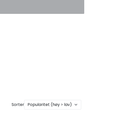
0
Favoritter
Logg inn
Sorter