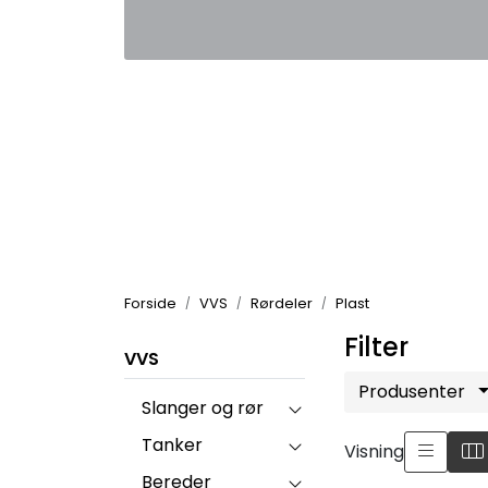
Skip to main content
|
|
Kontakt oss
Nyhetsbrev
Nyh
Forside
VVS
Rørdeler
Plast
Filter
VVS
Produsenter
Slanger og rør
Tanker
Visning
Bereder