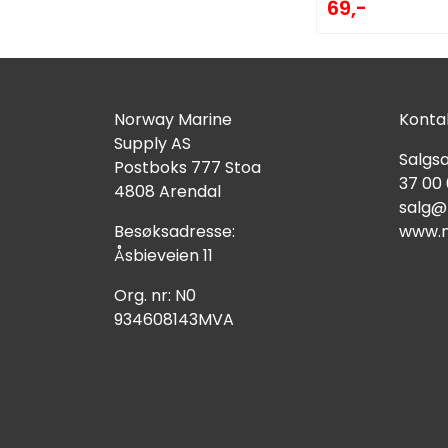
69,-
Norway Marine
Kontak
Supply AS
Salgsa
Postboks 777 Stoa
37 00
4808 Arendal
salg@
Besøksadresse:
www.n
Åsbieveien 11
Org. nr: N0
934608143MVA