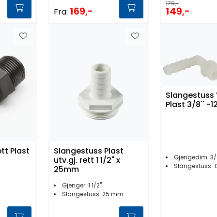
179,-
169,-
149,-
Fra:
Slangestuss 
Plast 3/8'' 
tt Plast
Slangestuss Plast
Gjengedim: 3/
utv.gj. rett 1 1/2" x
Slangestuss: 
25mm
Gjenger: 1 1/2''
Slangestuss: 25 mm