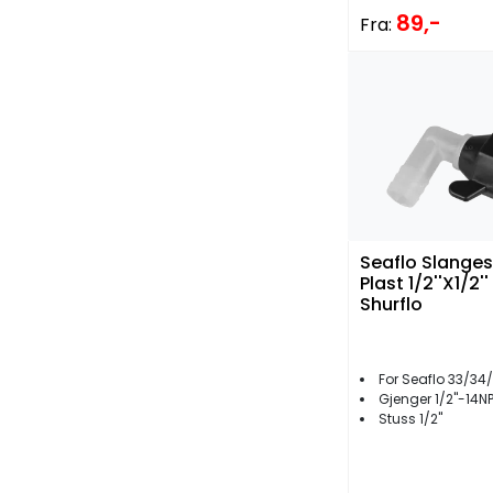
89,-
Fra:
Seaflo Slange
Plast 1/2''X1/2''
Shurflo
For Seaflo 33/34/42/44
Gjenger 1/2''-14N
Stuss 1/2''