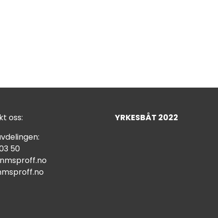
t oss:
YRKESBÅT 2022
vdelingen:
 03 50
nmsproff.no
msproff.no