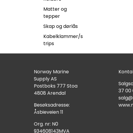
Matter og
tepper
Skap og dørlås
Kabelklammer/s
trips
Norway Marine
Kontak
Supply AS
Salgsa
Postboks 777 Stoa
37 00
4808 Arendal
salg@
Besøksadresse:
www.n
Åsbieveien 11
Org. nr: N0
934608143MVA