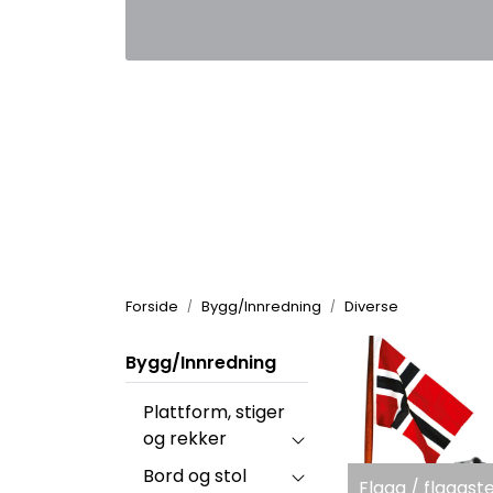
Skip to main content
|
|
Kontakt oss
Nyhetsbrev
Nyh
Forside
Bygg/Innredning
Diverse
Bygg/Innredning
Plattform, stiger
og rekker
Bord og stol