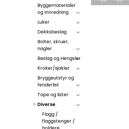
Byggematerialer
og Innredning
Luker
Dekksbeslag
Bolter, skruer,
nagler
Beslag og Hengsler
Kroker/sjakler
Bryggeutstyr og
fenderlist
Tape og lister
Diverse
Flagg /
flaggstenger /
holdere