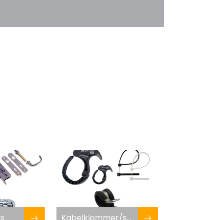
0
Favoritter
Logg inn
ås
Kabelklammer/strips