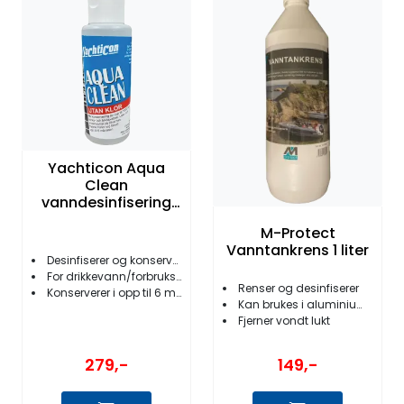
Fortøyning
Fritid/Sikkerhet
Båtpleie/Opplag
Seil
Yachticon Aqua
Clean
vanndesinfisering
for 1000L
Nyheter
M-Protect
Vanntankrens 1 liter
Desinfiserer og konserverer
For drikkevann/forbruksvann
Renser og desinfiserer
Konserverer i opp til 6 måneder
Kan brukes i aluminiumtank
Fjerner vondt lukt
279,-
149,-