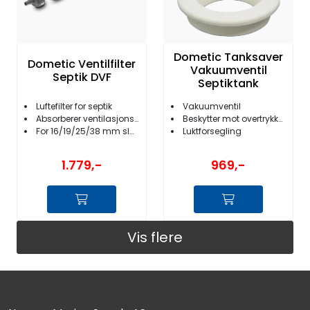
Dometic Tanksaver
Dometic Ventilfilter
Vakuumventil
Septik DVF
Septiktank
Luftefilter for septik
Vakuumventil
Absorberer ventilasjonslukt
Beskytter mot overtrykkskollaps
For 16/19/25/38 mm slange
Luktforsegling
1.779,-
969,-
Vis flere