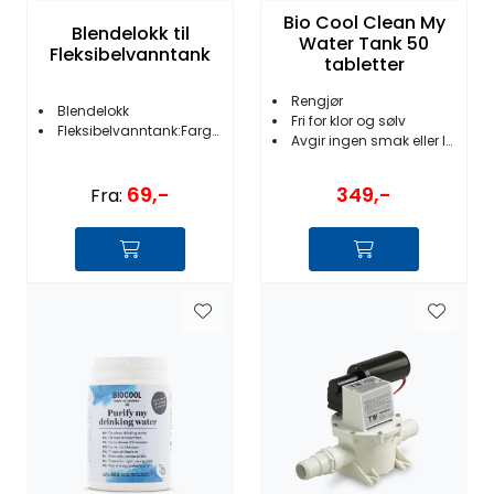
Bio Cool Clean My
Blendelokk til
Water Tank 50
Fleksibelvanntank
tabletter
Rengjør
Blendelokk
Fri for klor og sølv
Fleksibelvanntank:Farge: sort
Avgir ingen smak eller lukt
69,-
349,-
Fra: