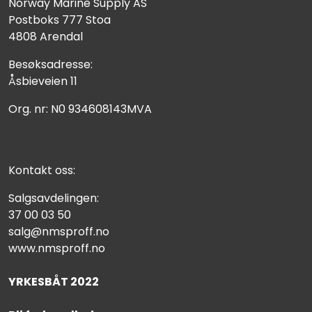
Norway Marine Supply AS
Postboks 777 Stoa
4808 Arendal
Besøksadresse:
Åsbieveien 11
Org. nr: N0 934608143MVA
Kontakt oss:
Salgsavdelingen:
37 00 03 50
salg@nmsproff.no
www.nmsproff.no
YRKESBÅT 2022