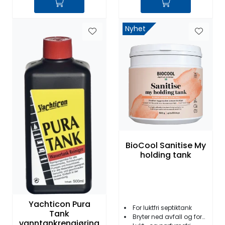
Nyhet
BioCool Sanitise My
holding tank
Yachticon Pura
For luktfri septiktank
Tank
Bryter ned avfall og forenkler tømming
vanntankrengjøring