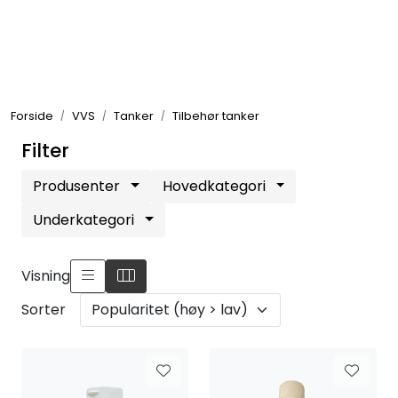
Skip to main content
Elektronikk
Forside
VVS
Tanker
Tilbehør tanker
Elektrisk
Filter
Bygg/Innredning
Produsenter
Hovedkategori
Underkategori
Komfort
Visning
VVS
Sorter
Motor/Styring