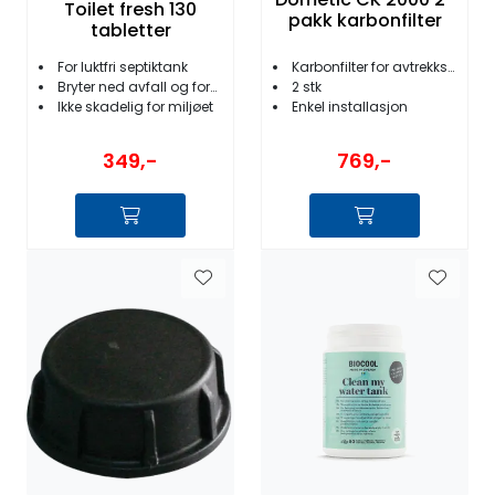
Toilet fresh 130
pakk karbonfilter
tabletter
For luktfri septiktank
Karbonfilter for avtrekkshette CK2000
Bryter ned avfall og forenkler tømming
2 stk
Ikke skadelig for miljøet
Enkel installasjon
349,-
769,-