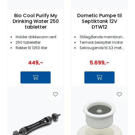
Bio Cool Purify My
Dometic Pumpe til
Drinking Water 250
Septiktank 12V
tabletter
DTW12
Holder drikkevann rent
Stillegående membranpumpe
250 tabeletter
Termisk beskyttet motor
Rekker til 1250 liter
Selvsugende til 3,3 meter
449,-
5.699,-