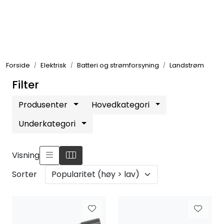
Skip to main content
Elektronikk
Forside
Elektrisk
Batteri og strømforsyning
Landstrøm
Elektrisk
Filter
Bygg/Innredning
Produsenter
Hovedkategori
Underkategori
Komfort
Visning
VVS
Sorter
Motor/Styring