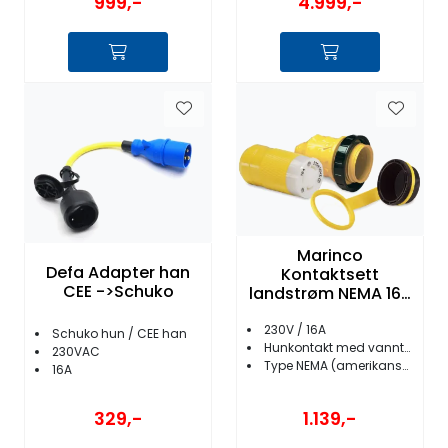
999,-
4.999,-
Marinco
Defa Adapter han
Kontaktsett
CEE ->Schuko
landstrøm NEMA 16A
230V
230V / 16A
Schuko hun / CEE han
Hunkontakt med vanntett hette
230VAC
Type NEMA (amerikansk - flate stifter)
16A
1.139,-
329,-