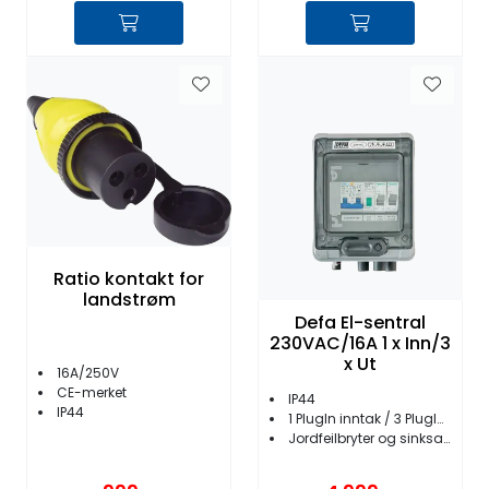
Ratio kontakt for
landstrøm
Defa El-sentral
230VAC/16A 1 x Inn/3
x Ut
16A/250V
CE-merket
IP44
IP44
1 PlugIn inntak / 3 PlugIn uttak
Jordfeilbryter og sinksaver