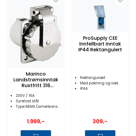
ProSupply CEE
Innfellbart Inntak
IP44 Rektangulert
Marinco
Rektangulært
Landstrømsinntak
Med pakning og lokk
Rustfritt 316
IP44
16A/230V
230V / 16A
Syrefast stål
Type NEMA (amerikansk - flate stifter)
1.999,-
309,-