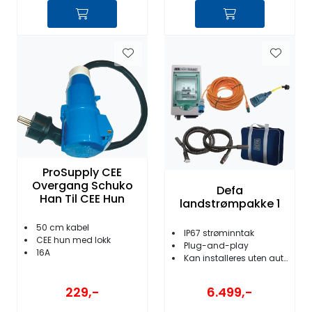
ProSupply CEE
Overgang Schuko
Defa
Han Til CEE Hun
landstrømpakke 1
50 cm kabel
IP67 strøminntak
CEE hun med lokk
Plug-and-play
16A
Kan installeres uten autorisert personell
229,-
6.499,-