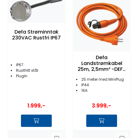
Fortøyning
Fritid/Sikkerhet
Defa Strøminntak
230VAC Rustfri IP67
Båtpleie/Opplag
Seil
Defa
Landstrømkabel
IP67
25m, 2,5mm² -DEFA
Rustfritt stål
MiniPlug - Orange
Nyheter
PlugIn
25 meter med MiniPlug
IP44
16A
1.999,-
3.999,-