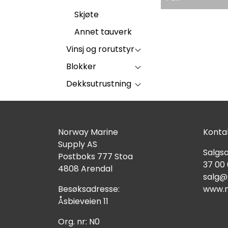
Skjøte
Annet tauverk
Vinsj og rorutstyr
Blokker
Dekksutrustning
Norway Marine
Kontak
Supply AS
Salgsa
Postboks 777 Stoa
37 00
4808 Arendal
salg@
Besøksadresse:
www.n
Åsbieveien 11
Org. nr: N0