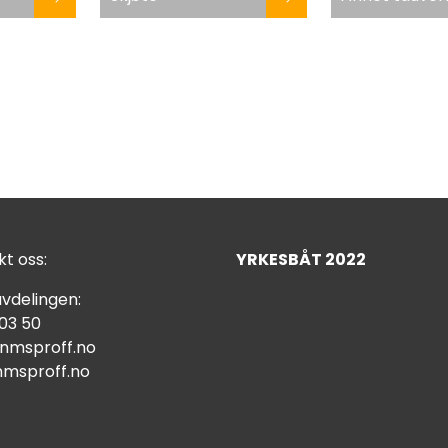
t oss:
YRKESBÅT 2022
vdelingen:
 03 50
nmsproff.no
msproff.no