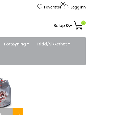
0
Favoritter
Logg inn
0
Beløp
0,-
Fortøyning
Fritid/Sikkerhet
k