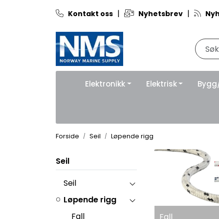
Skip to main content
|
|
Kontakt oss
Nyhetsbrev
Nyh
Elektronikk
Elektrisk
Bygg
Forside
Seil
Løpende rigg
Seil
Seil
Løpende rigg
Fall
Fall