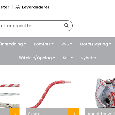
|
eter
Leverandører
/Innredning
Komfort
VVS
Motor/Styring
Båtpleie/Opplag
Seil
Nyheter
Skjøte
Annet tauver