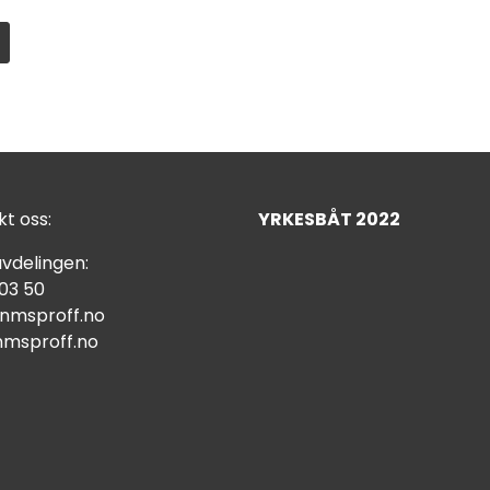
t oss:
YRKESBÅT 2022
vdelingen:
 03 50
nmsproff.no
msproff.no