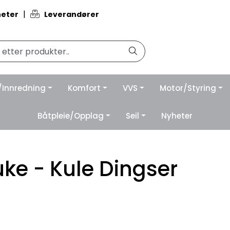
|
eter
Leverandører
/Innredning
Komfort
VVS
Motor/Styring
Båtpleie/Opplag
Seil
Nyheter
e - Kule Dingser