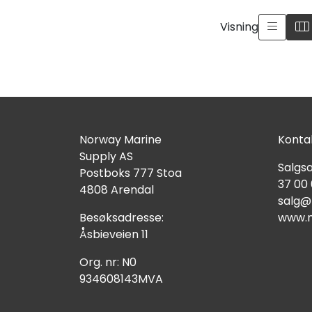
Visning
Norway Marine
Kontak
Supply AS
Salgsa
Postboks 777 Stoa
37 00
4808 Arendal
salg@
Besøksadresse:
www.n
Åsbieveien 11
Org. nr: N0
934608143MVA