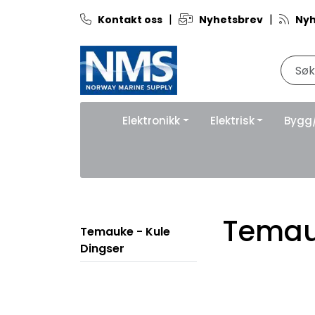
Skip to main content
|
|
Kontakt oss
Nyhetsbrev
Nyh
Elektronikk
Elektrisk
Bygg
Temauk
Temauke - Kule
Dingser