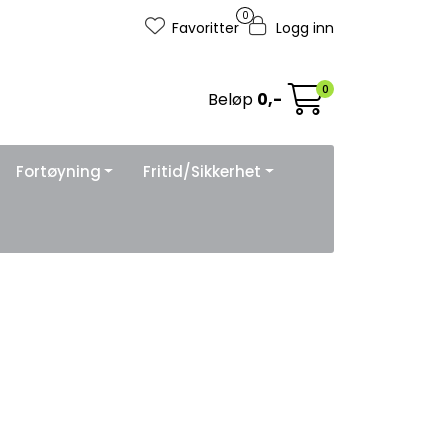
0
Favoritter
Logg inn
0
Beløp
0,-
Fortøyning
Fritid/Sikkerhet