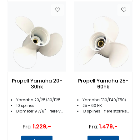
Propell Yamaha 20-
Propell Yamaha 25-
30hk
60hk
Yamaha 20/25/30/F25
Yamaha F30/F40/F50/F60
10 splines
25 - 60 HK
Diameter 9 7/8'' - flere varianter
13 splines - flere størrelser
1.229,-
1.479,-
Fra:
Fra: