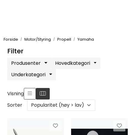
Skip to main content
Elektronikk
Forside
Motor/Styring
Propell
Yamaha
Elektrisk
Filter
Bygg/Innredning
Produsenter
Hovedkategori
Underkategori
Komfort
Visning
VVS
Sorter
Motor/Styring