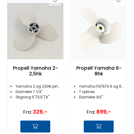
Propell Yamaha 2-
Propell Yamaha 6-
2,5hk
8hk
Yamaha 2 og 2,5HK pin drive
Yamaha F6/8/9.9 og 6 og 8hk 2-takt
Diameter 7 1/4''
7 splines
Stigning 5''/5,5''/6''
Diameter 8,5''
329,-
899,-
Fra:
Fra: