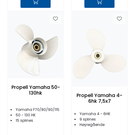
Propell Yamaha 50-
130hk
Propell Yamaha 4-
6hk 7,5x7
Yamaha F70/80/90/115
Yamaha 4 - 6HK
50 - 130 HK
9 splines
15 splines
Høyregående