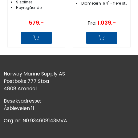
9 splines
Diameter 9 1/4'' - flere stigninger
Høyregående
1.039,-
579,-
Fra:
Norway Marine Supply AS
Postboks 777 Stoa
4808 Arendal
Besøksadresse:
Åsbieveien 11
Org. nr: N0 934608143MVA