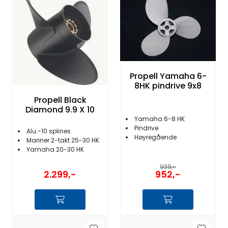
Fortøyning
Fritid/Sikkerhet
Båtpleie/Opplag
Propell Yamaha 6-
8HK pindrive 9x8
Seil
Propell Black
Diamond 9.9 X 10
Yamaha 6-8 HK
Nyheter
Pindrive
Alu.-10 splines
Høyregående
Mariner 2-takt 25-30 HK
Yamaha 20-30 HK
939,-
952,-
2.299,-