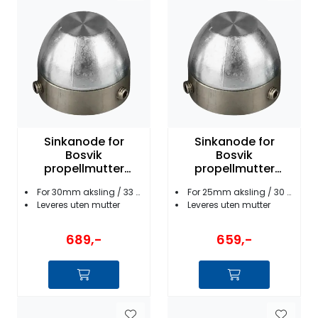
Sinkanode for
Sinkanode for
Bosvik
Bosvik
propellmutter
propellmutter
33mm (30 mm
30mm (25 mm
For 30mm aksling / 33 mm mutter
For 25mm aksling / 30 mm mutter
aksling)
aksling)
Leveres uten mutter
Leveres uten mutter
689,-
659,-