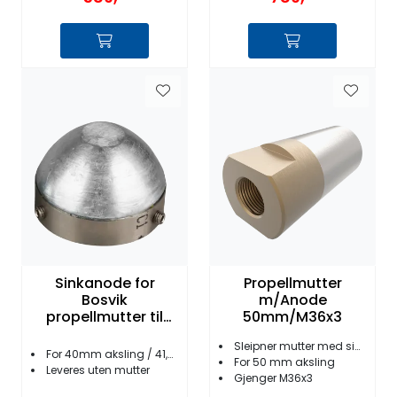
Sinkanode for
Propellmutter
Bosvik
m/Anode
propellmutter til
50mm/M36x3
40mm aksling
Sleipner mutter med sink
For 40mm aksling / 41,5 mm mutter
For 50 mm aksling
Leveres uten mutter
Gjenger M36x3