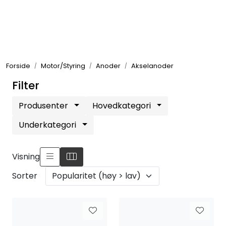
Skip to main content
Elektronikk
Forside
Motor/Styring
Anoder
Akselanoder
Elektrisk
Filter
Bygg/Innredning
Produsenter
Hovedkategori
Underkategori
Komfort
Visning
VVS
Sorter
Motor/Styring