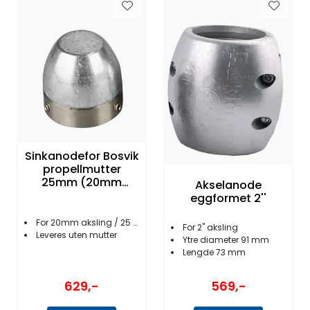
Sinkanodefor Bosvik
propellmutter
25mm (20mm
Akselanode
aksling)
eggformet 2''
For 20mm aksling / 25 mm mutter
For 2'' aksling
Leveres uten mutter
Ytre diameter 91 mm
Lengde 73 mm
629,-
569,-