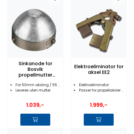
Sinkanode for
Elektroeliminator for
Bosvik
aksel EE2
propellmutter
54mm (50mm
For 50mm aksling / 55 mm mutter
Elektroeliminator
aksling)
Leveres uten mutter
Passer for propellaksler 40 - 100mm i diameter
1.039,-
1.999,-