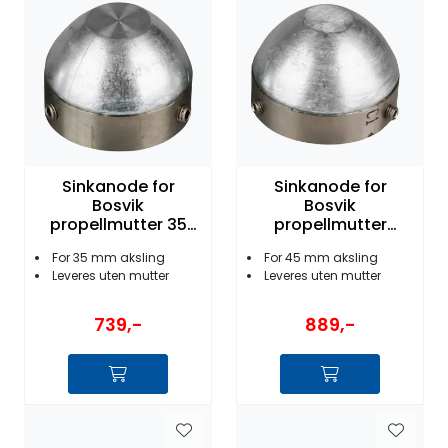
Fortøyning
Fritid/Sikkerhet
Båtpleie/Opplag
Seil
Sinkanode for
Sinkanode for
Bosvik
Bosvik
propellmutter 35
propellmutter
mm (35 mm
50mm (45mm
Nyheter
For 35 mm aksling
For 45 mm aksling
aksling)
aksling)
Leveres uten mutter
Leveres uten mutter
739,-
889,-