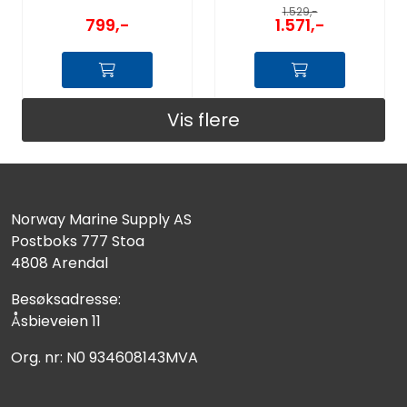
1.529,-
799,-
1.571,-
Vis flere
Norway Marine Supply AS
Postboks 777 Stoa
4808 Arendal
Besøksadresse:
Åsbieveien 11
Org. nr: N0 934608143MVA