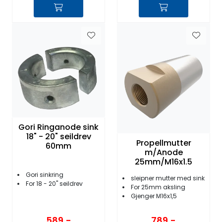
Gori Ringanode sink
18" - 20" seildrev
Propellmutter
60mm
m/Anode
25mm/M16x1.5
Gori sinkring
sleipner mutter med sink
For 18 - 20'' seildrev
For 25mm aksling
Gjenger M16x1,5
589,-
789,-