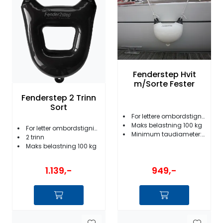
Fortøyning
Fritid/Sikkerhet
Båtpleie/Opplag
Fenderstep Hvit
m/Sorte Fester
Seil
Fenderstep 2 Trinn
Sort
For lettere ombordstigning
Nyheter
Maks belastning 100 kg
For letter ombordstigning
Minimum taudiameter: 10 mm
2 trinn
Maks belastning 100 kg
949,-
1.139,-