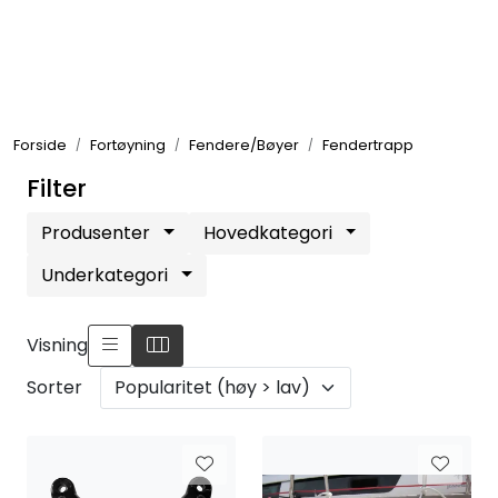
Skip to main content
Elektronikk
Forside
Fortøyning
Fendere/Bøyer
Fendertrapp
Elektrisk
Filter
Bygg/Innredning
Produsenter
Hovedkategori
Underkategori
Komfort
Visning
VVS
Sorter
Motor/Styring