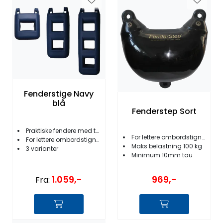
Fenderstige Navy
blå
Fenderstep Sort
Praktiske fendere med trinn
For lettere ombordstigning
For lettere ombordstigning
Maks belastning 100 kg
3 varianter
Minimum 10mm tau
1.059,-
969,-
Fra: