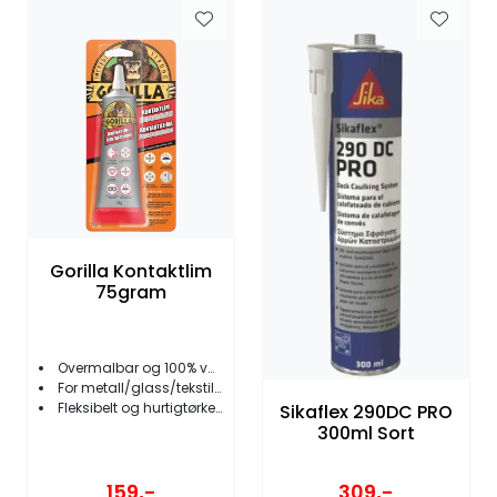
Gorilla Kontaktlim
75gram
Overmalbar og 100% vanntett
For metall/glass/tekstil/plast m.m.
Fleksibelt og hurtigtørkende
Sikaflex 290DC PRO
300ml Sort
159,-
309,-