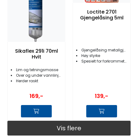
Loctite 2701
Gjengelåsing 5ml
Sikaflex 291i 70ml
Gjengelåsing metallgjenger
Høy styrke
Hvit
Spesielt for forkrommete overflater
Lim og tetningsmasse
Over og under vannlinjen
Herder raskt
169,-
139,-
Vis flere