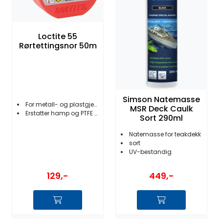
Loctite 55
Rørtettingsnor 50m
Simson Natemasse
For metall- og plastgjenger
MSR Deck Caulk
Erstatter hamp og PTFE tape
Sort 290ml
Natemasse for teakdekk
sort
UV-bestandig
129,-
449,-