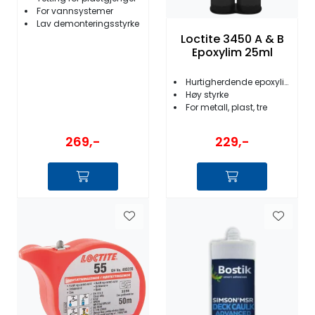
For vannsystemer
Lav demonteringsstyrke
Loctite 3450 A & B
Epoxylim 25ml
Hurtigherdende epoxylim
Høy styrke
For metall, plast, tre
269,-
229,-