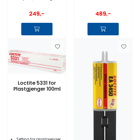
249,-
489,-
Loctite 5331 for
Plastgjenger 100ml
Tetting for plastgjenger