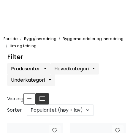
Skip to main content
Elektronikk
Forside
Bygg/Innredning
Byggematerialer og Innredning
Elektrisk
Lim og tetning
Filter
Bygg/Innredning
Produsenter
Hovedkategori
Komfort
Underkategori
VVS
Visning
Sorter
Motor/Styring