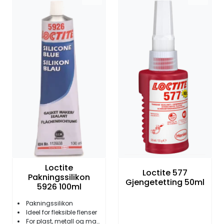
Fortøyning
Fritid/Sikkerhet
Båtpleie/Opplag
Seil
Nyheter
Loctite
Loctite 577
Pakningssilikon
Gjengetetting 50ml
5926 100ml
Pakningssilikon
Ideel for fleksible flenser
For plast, metall og malte overflater