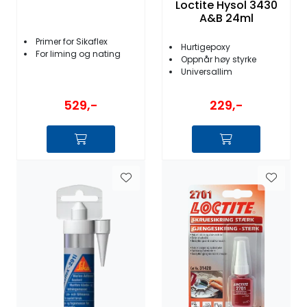
Loctite Hysol 3430
A&B 24ml
Primer for Sikaflex
Hurtigepoxy
For liming og nating
Oppnår høy styrke
Universallim
529,-
229,-