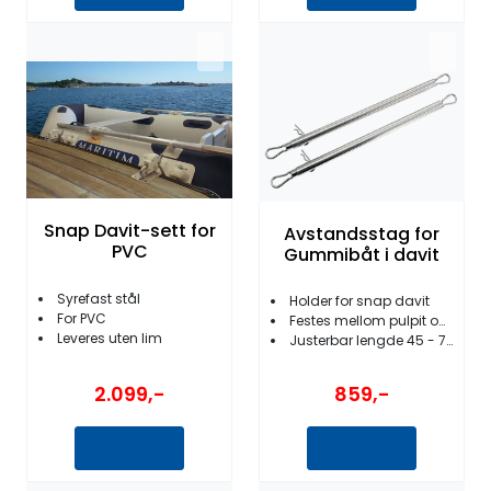
Snap Davit-sett for
Avstandsstag for
PVC
Gummibåt i davit
Syrefast stål
Holder for snap davit
For PVC
Festes mellom pulpit og gummibåt
Leveres uten lim
Justerbar lengde 45 - 70 cm
2.099,-
859,-