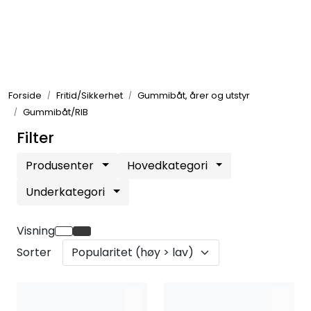
Skip to main content
Elektronikk
Forside
Fritid/Sikkerhet
Gummibåt, årer og utstyr
Elektrisk
Gummibåt/RIB
Filter
Bygg/Innredning
Produsenter
Hovedkategori
Komfort
Underkategori
VVS
Visning
Sorter
Motor/Styring