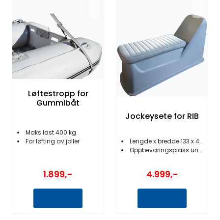
Løftestropp for
Gummibåt
Jockeysete for RIB
Maks last 400 kg
For løfting av joller
Lengde x bredde 133 x 47,5 cm
Oppbevaringsplass under setet
1.899,-
4.999,-