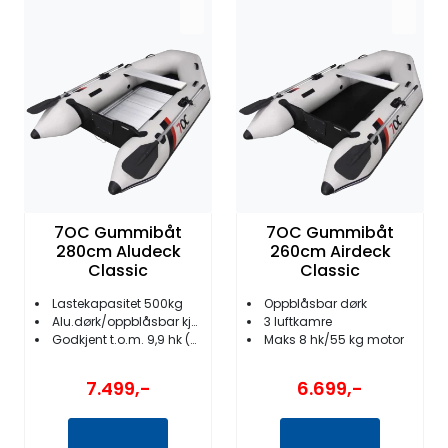
7OC Gummibåt
7OC Gummibåt
280cm Aludeck
260cm Airdeck
Classic
Classic
Lastekapasitet 500kg
Oppblåsbar dørk
Alu.dørk/oppblåsbar kjøl/3 kamre
3 luftkamre
Godkjent t.o.m. 9,9 hk (2-takt)
Maks 8 hk/55 kg motor
7.499,-
6.699,-