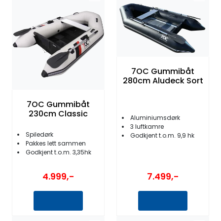
Fortøyning
Fritid/Sikkerhet
Båtpleie/Opplag
7OC Gummibåt
280cm Aludeck Sort
Seil
7OC Gummibåt
230cm Classic
Aluminiumsdørk
Nyheter
3 luftkamre
Spiledørk
Godkjent t.o.m. 9,9 hk
Pakkes lett sammen
Godkjent t.o.m. 3,35hk
7.499,-
4.999,-