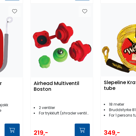
Slepeline Kraf
r
Airhead Multiventil
tube
Boston
18 meter
ajakk
2 ventiler
Bruddstyrke 81
e
For trykkluft (shrader ventil) og/eller vanlige luftpumper
For 1 persons 
219,-
349,-