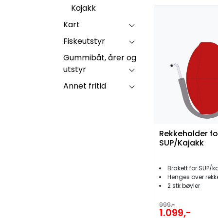
Kajakk
Kart
Fiskeutstyr
Gummibåt, årer og
utstyr
Annet fritid
Rekkeholder fo
SUP/Kajakk
Brakett for SUP/k
Henges over rekk
2 stk bøyler
999,-
1.099,-