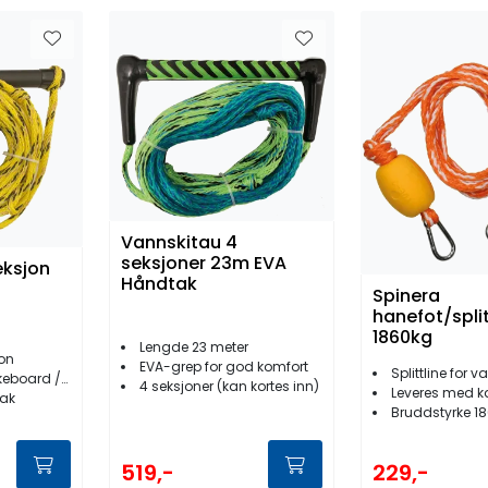
Vannskitau 4
seksjoner 23m EVA
eksjon
Håndtak
Spinera
hanefot/splitt
1860kg
Lengde 23 meter
jon
EVA-grep for god komfort
Splittline for va
d / kneeboard
4 seksjoner (kan kortes inn)
Leveres med k
ak
Bruddstyrke 1
519,-
229,-