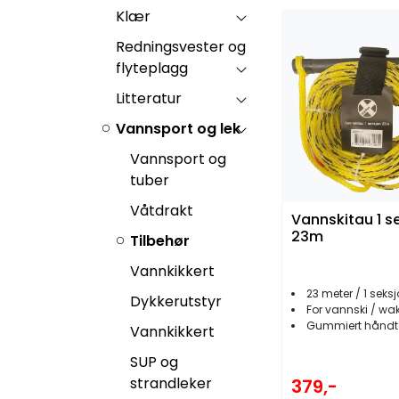
Klær
Redningsvester og
flyteplagg
Litteratur
Vannsport og lek
Vannsport og
tuber
Våtdrakt
Vannskitau 1 s
23m
Tilbehør
Vannkikkert
23 meter / 1 seks
Dykkerutstyr
For vannski / wakeboar
Gummiert håndt
Vannkikkert
SUP og
strandleker
379,-