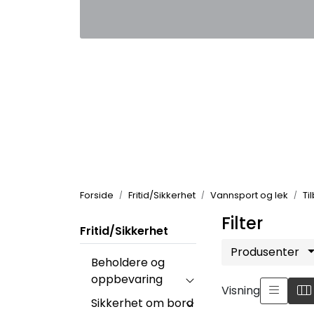
Skip to main content
|
|
Kontakt oss
Nyhetsbrev
Nyh
Forside
Fritid/Sikkerhet
Vannsport og lek
Ti
Filter
Fritid/Sikkerhet
Produsenter
Beholdere og
oppbevaring
Visning
Sikkerhet om bord