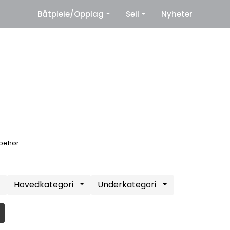
|
Båtpleie/Opplag
Seil
Nyheter
eter
Leverandører
lbehør
Hovedkategori
Underkategori