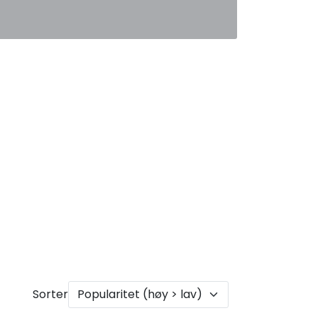
0
Favoritter
Logg inn
Sorter