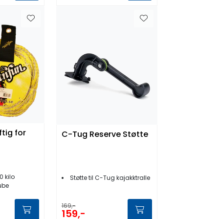
tig for
C-Tug Reserve Støtte
0 kilo
Støtte til C-Tug kajakktralle
tube
169,-
159,-