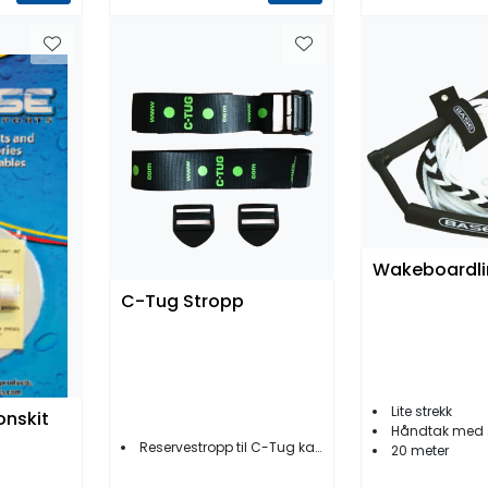
Wakeboardl
C-Tug Stropp
Lite strekk
onskit
Håndtak med sol
Reservestropp til C-Tug kajakktralle
20 meter