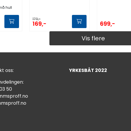
må hull
179,-
169,-
699,-
Vis flere
t oss:
YRKESBÅT 2022
vdelingen:
 03 50
nmsproff.no
msproff.no