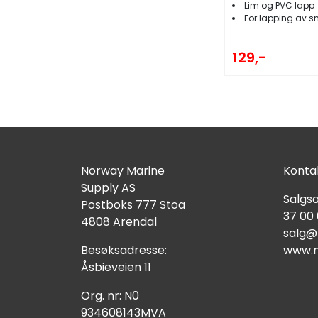
Lim og PVC lapp
For lapping av s
129,-
Norway Marine
Kontak
Supply AS
Salgsa
Postboks 777 Stoa
37 00
4808 Arendal
salg@
Besøksadresse:
www.n
Åsbieveien 11
Org. nr: N0
934608143MVA