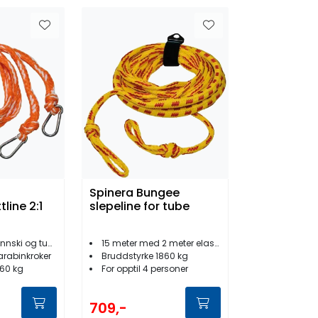
Spinera Bungee
line 2:1
slepeline for tube
nnski og tube
15 meter med 2 meter elastikk
arabinkroker
Bruddstyrke 1860 kg
860 kg
For opptil 4 personer
709,-