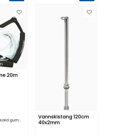
ine 20m
Vannskistang 120cm
id gummigrep
40x2mm