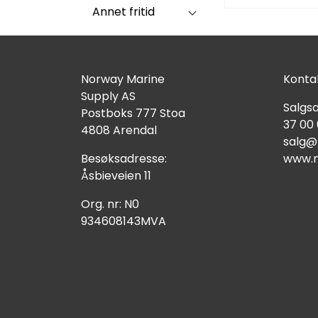
Annet fritid
Norway Marine
Kontak
Supply AS
Salgsa
Postboks 777 Stoa
37 00
4808 Arendal
salg@
Besøksadresse:
www.n
Åsbieveien 11
Org. nr: N0
934608143MVA