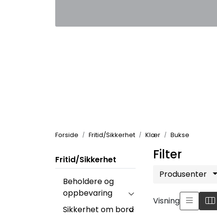
Skip to main content
|
|
Kontakt oss
Nyhetsbrev
Nyh
Forside
Fritid/Sikkerhet
Klær
Bukse
Filter
Fritid/Sikkerhet
Produsenter
Beholdere og
oppbevaring
Visning
Sikkerhet om bord