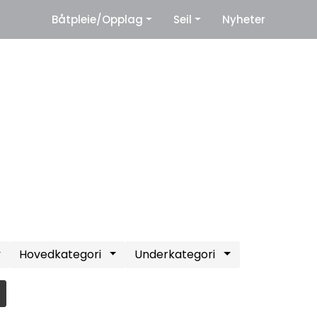
|
Båtpleie/Opplag
Seil
Nyheter
eter
Leverandører
Hovedkategori
Underkategori