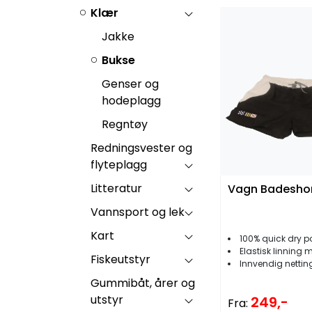
Klær
Jakke
Bukse
Genser og
hodeplagg
Regntøy
Redningsvester og
flyteplagg
Litteratur
Vagn Badesho
Vannsport og lek
Kart
100% quick dry p
Elastisk linning med
Fiskeutstyr
Innvendig nettin
Gummibåt, årer og
utstyr
249,-
Fra: