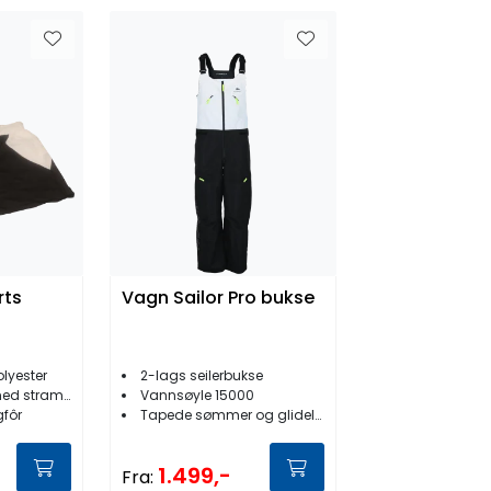
rts
Vagn Sailor Pro bukse
olyester
2-lags seilerbukse
 strammesnor
Vannsøyle 15000
gfôr
Tapede sømmer og glidelåser
1.499,-
Fra: