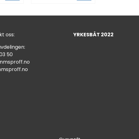
t oss:
YRKESBÅT 2022
vdelingen:
 03 50
nmsproff.no
msproff.no