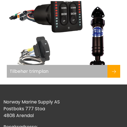
Fortøyning
Fritid/Sikkerhet
Båtpleie/Opplag
Seil
Nyheter
Tilbehør trimplan
Norway Marine Supply AS
Postboks 777 Stoa
4808 Arendal
Besøksadresse: