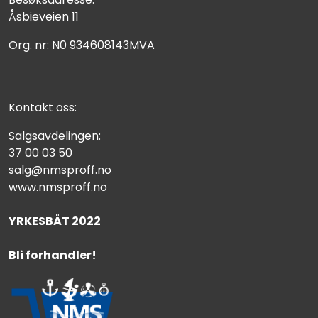
Åsbieveien 11
Org. nr: N0 934608143MVA
Kontakt oss:
Salgsavdelingen:
37 00 03 50
salg@nmsproff.no
www.nmsproff.no
YRKESBÅT 2022
Bli forhandler!