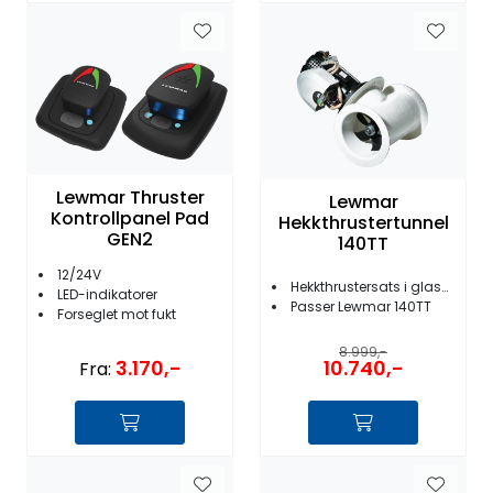
Lewmar Thruster
Lewmar
Kontrollpanel Pad
Hekkthrustertunnel
GEN2
140TT
12/24V
Hekkthrustersats i glassfiber
LED-indikatorer
Passer Lewmar 140TT
Forseglet mot fukt
8.999,-
3.170,-
10.740,-
Fra: