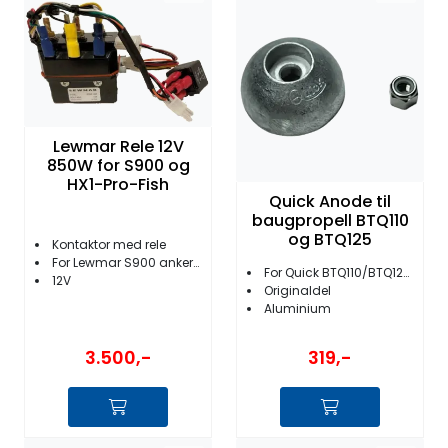
Lewmar Rele 12V
850W for S900 og
HX1-Pro-Fish
Quick Anode til
baugpropell BTQ110
og BTQ125
Kontaktor med rele
For Lewmar S900 ankervinsj
For Quick BTQ110/BTQ125 thrustere
12V
Originaldel
Aluminium
3.500,-
319,-