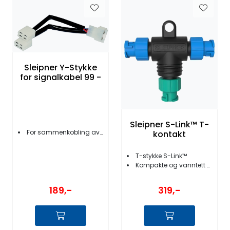
Sleipner Y-Stykke
for signalkabel 99 -
Sleipner S-Link™ T-
For sammenkobling av betjeningspanel
kontakt
T-stykke S-Link™
Kompakte og vanntett kontakter
189,-
319,-