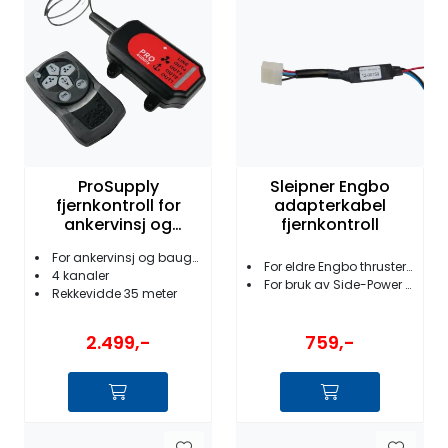
Fortøyning
Fritid/Sikkerhet
Båtpleie/Opplag
Seil
ProSupply
Sleipner Engbo
fjernkontroll for
adapterkabel
ankervinsj og
fjernkontroll
baugpropell
Nyheter
For ankervinsj og baugpropell
For eldre Engbo thrustere/vinsjer
4 kanaler
For bruk av Side-Power panel og fjernkontroll
Rekkevidde 35 meter
2.499,-
759,-