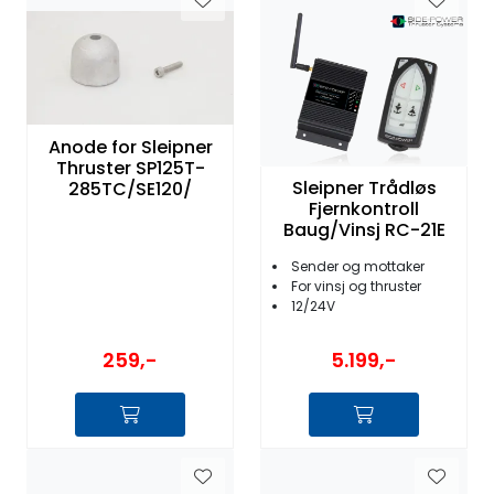
Anode for Sleipner
Thruster SP125T-
Sleipner Trådløs
285TC/SE120/
Fjernkontroll
Baug/Vinsj RC-21E
Sender og mottaker
For vinsj og thruster
12/24V
259,-
5.199,-