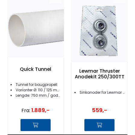
Quick Tunnel
Lewmar Thruster
Anodekit 250/300TT
Tunnel for baugpropell
Varianter Ø: 110 / 125 mm
Sinkanoder for Lewmar 250/300TT
Lengde: 750 mm / godstykkelse 5mm
559,-
1.889,-
Fra: