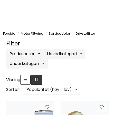
Skip to main content
Elektronikk
Forside
Motor/Styring
Servicedeler
Drivstoffilter
Elektrisk
Filter
Bygg/Innredning
Produsenter
Hovedkategori
Underkategori
Komfort
Visning
VVS
Sorter
Motor/Styring