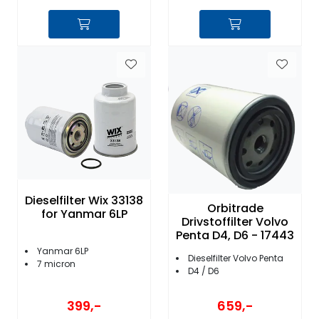
Dieselfilter Wix 33138
Orbitrade
for Yanmar 6LP
Drivstoffilter Volvo
Penta D4, D6 - 17443
Yanmar 6LP
Dieselfilter Volvo Penta
7 micron
D4 / D6
399,-
659,-