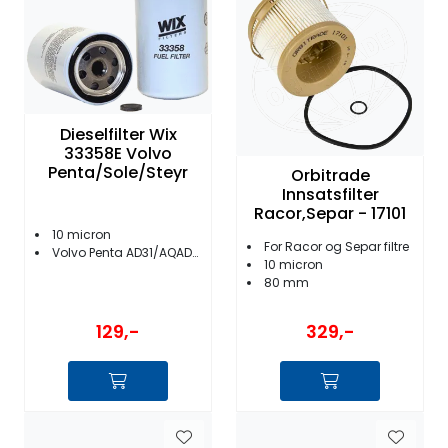
Fortøyning
Fritid/Sikkerhet
Båtpleie/Opplag
Dieselfilter Wix
33358E Volvo
Penta/Sole/Steyr
Orbitrade
Seil
Innsatsfilter
Racor,Separ - 17101
10 micron
Nyheter
For Racor og Separ filtre
Volvo Penta AD31/AQAD30/31/AQD70/D30/KAD32/MD/TAMD m.fl.
10 micron
80 mm
129,-
329,-