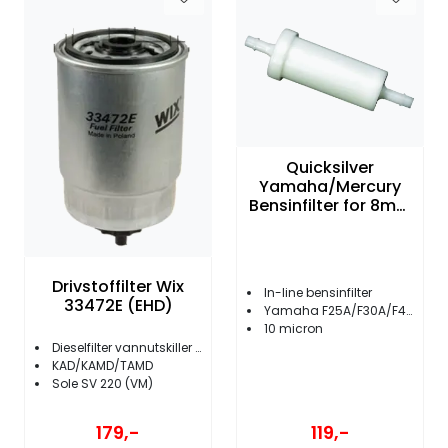
Quicksilver
Yamaha/Mercury
Bensinfilter for 8mm
slange
Drivstoffilter Wix
In-line bensinfilter
33472E (EHD)
Yamaha F25A/F30A/F40B
10 micron
Dieselfilter vannutskiller Volvo Penta
KAD/KAMD/TAMD
Sole SV 220 (VM)
179,-
119,-