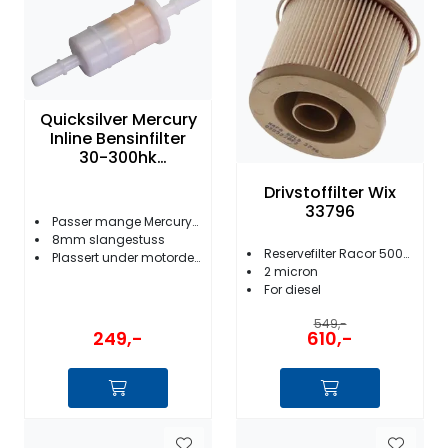
Quicksilver Mercury
Inline Bensinfilter
30-300hk
EFI/Verado
Drivstoffilter Wix
33796
Passer mange Mercury/Mariner
8mm slangestuss
Reservefilter Racor 500FG
Plassert under motordeksel
2 micron
For diesel
549,-
249,-
610,-