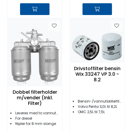
Drivstoffilter bensin
Wix 33247 VP 3.0 -
8.2
Dobbel filterholder
m/vender (Inkl.
Bensin-/vannutskillerfilter
Filter)
Volvo Penta 3,0L til 8,2L
OMC 2,5L til 7,5L
Leveres med to vannutskillerfilter
For diesel
Nipler for 8 mm slange