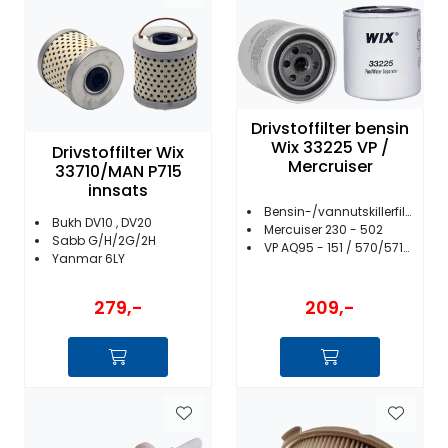
Drivstoffilter bensin
Wix 33225 VP /
Drivstoffilter Wix
Mercruiser
33710/MAN P715
innsats
Bensin-/vannutskillerfilter
Bukh DV10 , DV20
Mercuiser 230 - 502
Sabb G/H/2G/2H
VP AQ95 - 151 / 570/571/572/740 - 3.0
Yanmar 6LY
279,-
209,-