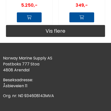
5.250,-
349,-
Vis flere
Norway Marine Supply AS
Postboks 777 Stoa
4808 Arendal
Besøksadresse:
Åsbieveien 11
Org. nr: N0 934608143MVA