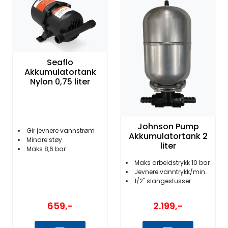
Fortøyning
Fritid/Sikkerhet
Seaflo
Båtpleie/Opplag
Akkumulatortank
Nylon 0,75 liter
Seil
Nyheter
Johnson Pump
Gir jevnere vannstrøm
Akkumulatortank 2
Mindre støy
liter
Maks 8,6 bar
Maks arbeidstrykk 10 bar
Jevnere vanntrykk/mindre støy
1/2'' slangestusser
659,-
2.199,-