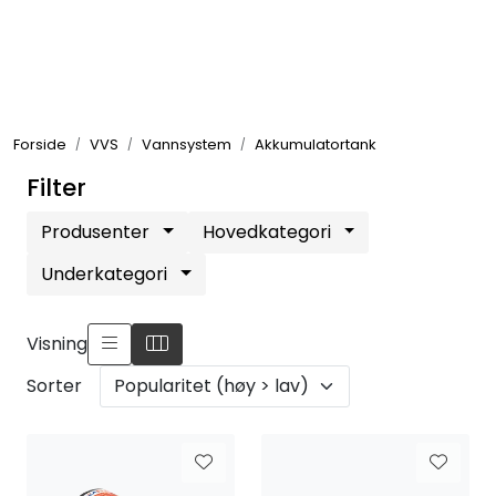
Skip to main content
Elektronikk
Forside
VVS
Vannsystem
Akkumulatortank
Elektrisk
Filter
Bygg/Innredning
Produsenter
Hovedkategori
Underkategori
Komfort
Visning
VVS
Sorter
Motor/Styring