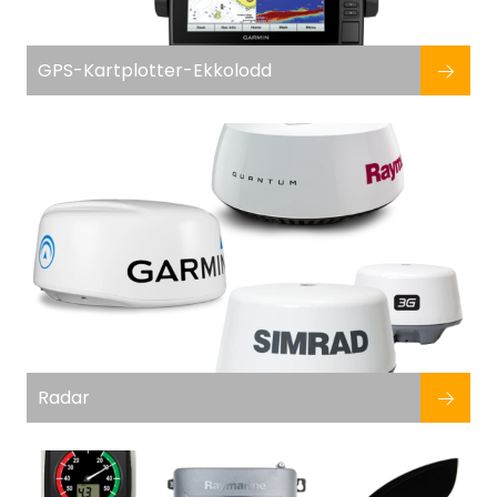
Fortøyning
GPS-Kartplotter-Ekkolodd
Fritid/Sikkerhet
Båtpleie/Opplag
Seil
Nyheter
Radar