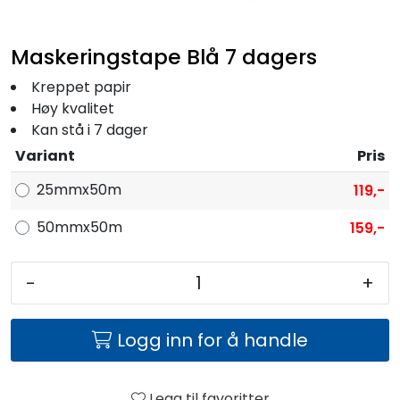
Fortøyning
Maskeringstape Blå 7 dagers
Fritid/Sikkerhet
Kreppet papir
Høy kvalitet
Båtpleie/Opplag
Kan stå i 7 dager
Variant
Pris
Seil
25mmx50m
119,-
Nyheter
50mmx50m
159,-
-
+
Logg inn for å handle
Legg til favoritter