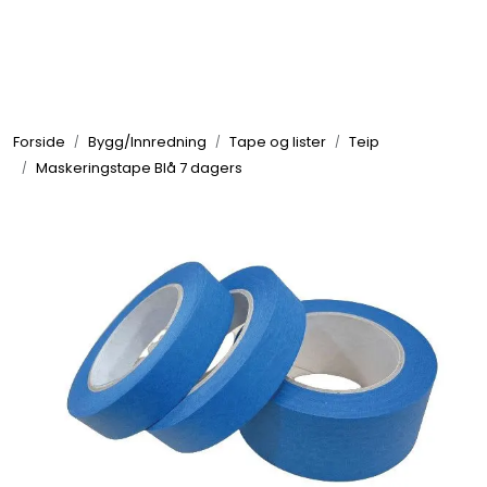
Skip to main content
Elektronikk
Forside
Bygg/Innredning
Tape og lister
Teip
Elektrisk
Maskeringstape Blå 7 dagers
Bygg/Innredning
Komfort
VVS
Motor/Styring