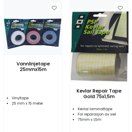
Vannlinjetape
25mmx15m
Kevlar Repair Tape
Gold 75x1,5m
Vinyltape
25 mm x 15 meter
Kevlar laminattape
For reparasjon av seil
75mm x 1,5m