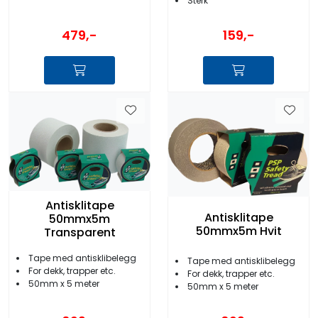
Sterk
479,-
159,-
Antisklitape
Antisklitape
50mmx5m
50mmx5m Hvit
Transparent
Tape med antisklibelegg
Tape med antisklibelegg
For dekk, trapper etc.
For dekk, trapper etc.
50mm x 5 meter
50mm x 5 meter