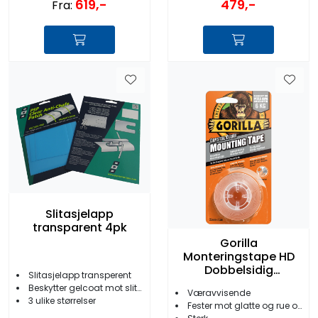
619,-
479,-
Fra:
Slitasjelapp
transparent 4pk
Gorilla
Monteringstape HD
Dobbelsidig
Slitasjelapp transperent
25mmx1,5m
Beskytter gelcoat mot slitasje fra tau etc.
Væravvisende
3 ulike størrelser
Fester mot glatte og rue overflater