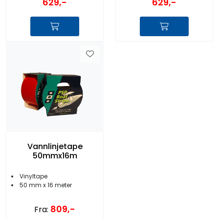
629,-
629,-
Vannlinjetape
50mmx16m
Vinyltape
50 mm x 16 meter
809,-
Fra: