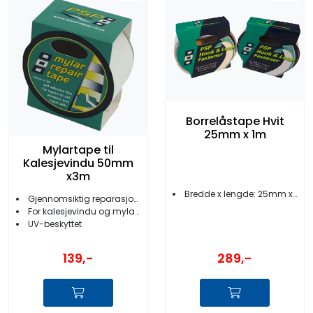
Borrelåstape Hvit
25mm x 1m
Mylartape til
Kalesjevindu 50mm
x3m
Bredde x lengde: 25mm x 1 m
Gjennomsiktig reparasjonstape
For kalesjevindu og mylarseil
UV-beskyttet
139,-
289,-