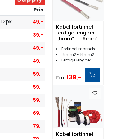
Pris
l 2pk
49,-
Kabel fortinnet
ferdige lengder
39,-
1,5mm² til 16mm²
49,-
Fortinnet marinekabel
1,5mm2 - 16mm2
49,-
Ferdige lengder
59,-
139,-
Fra:
59,-
59,-
69,-
79,-
Kabel fortinnet