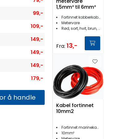
79,-
metervare
1,5mm² til 6mm²
99,-
Fortinnet kobberkabel 1,5mm² til 6mm²
Metervare
109,-
Rød, sort, hvit, brun, blå
149,-
13,-
Fra:
149,-
149,-
179,-
for å handle
Kabel fortinnet
10mm2
Fortinnet marinekabel
10mm²
Metervare