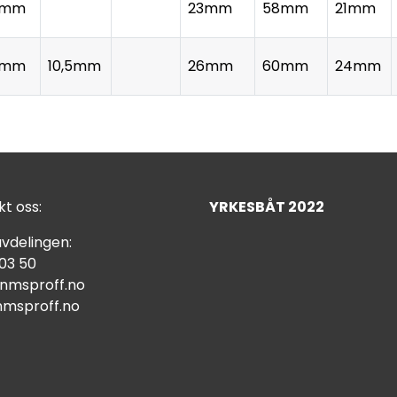
6mm
23mm
58mm
21mm
8mm
10,5mm
26mm
60mm
24mm
t oss:
YRKESBÅT 2022
vdelingen:
 03 50
nmsproff.no
msproff.no