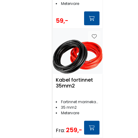
Metervare
59,-
Kabel fortinnet
35mm2
Fortinnet marinekabel
35 mm2
Metervare
259,-
Fra: