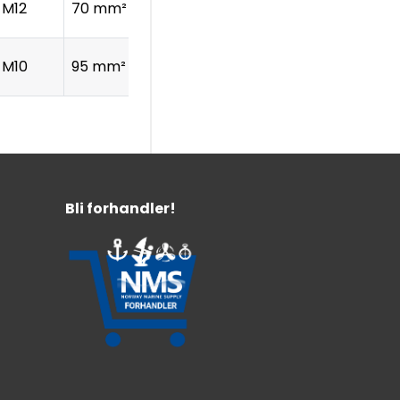
M12
70 mm²
M10
95 mm²
Bli forhandler!