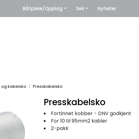
|
Båtpleie/Opplag
Seil
Nyheter
eter
Leverandører
r og kabelsko
Presskabelsko
Presskabelsko
Fortinnet kobber - DNV godkjent
For 10 til 95mm2 kabler
2-pakk