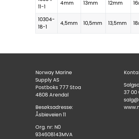
4mm
13mm
12mm
1
11-1
10304-
4,5mm
10,5mm
13,5mm
1
18-1
Norway Marine
Kontak
Supply AS
Salgsa
Postboks 777 Stoa
37 00
4808 Arendal
salg@
Besøksadresse:
www.n
Åsbieveien 11
Org. nr: N0
934608143MVA