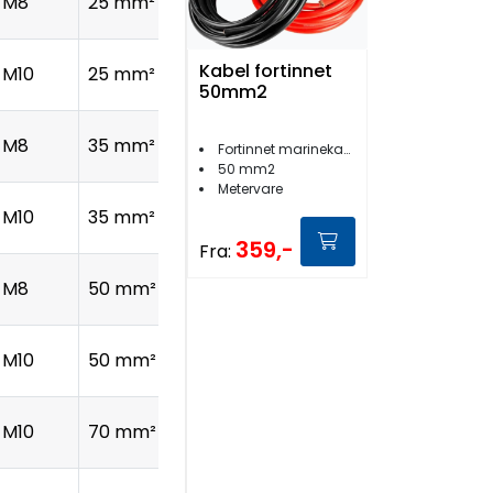
M8
25 mm²
Kabel fortinnet
M10
25 mm²
50mm2
M8
35 mm²
Fortinnet marinekabel
50 mm2
Metervare
M10
35 mm²
359,-
Fra:
M8
50 mm²
M10
50 mm²
M10
70 mm²