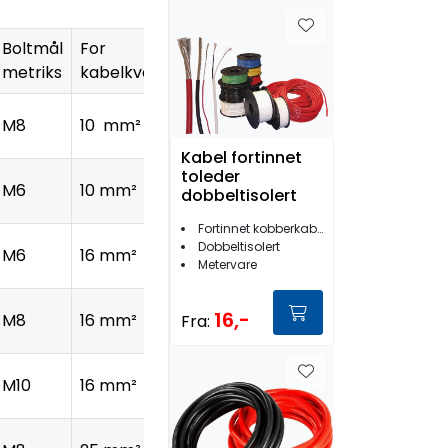
Boltmål
For
metriks
kabelkvadrat
M8
10 mm²
Kabel fortinnet
toleder
M6
10 mm²
dobbeltisolert
Fortinnet kobberkabel toleder
Dobbeltisolert
M6
16 mm²
Metervare
16,-
M8
16 mm²
Fra:
M10
16 mm²