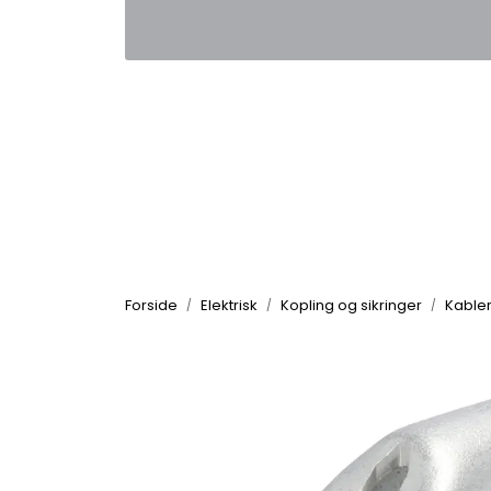
Skip to main content
|
|
Kontakt oss
Nyhetsbrev
Nyh
Forside
Elektrisk
Kopling og sikringer
Kable