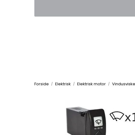
Skip to main content
|
|
Kontakt oss
Nyhetsbrev
Nyh
Forside
Elektrisk
Elektrisk motor
Vindusviske