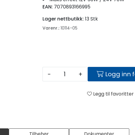
EAN:
7070893166995
Lager nettbutikk:
13 Stk
Varenr.:
10114-05
-
+
Logg inn 
Legg til favoritter
Tilbehør
Dokumenter