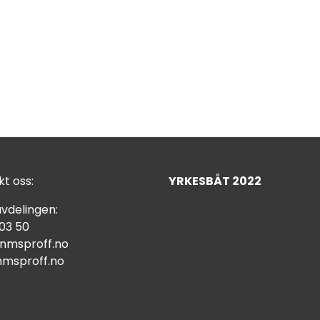
t oss:
YRKESBÅT 2022
vdelingen:
 03 50
nmsproff.no
msproff.no