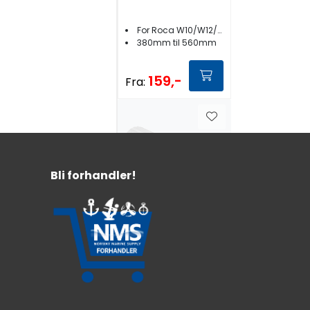
For Roca W10/W12/W38L
380mm til 560mm
159,-
Fra:
Bli forhandler!
Roca
Viskermotor W12
12Nm/Selvparkerende/2 hastigheter
12v og 24V - Justerbar pusservinkel