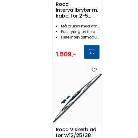
Roca
Intervallbryter m.
kabel for 2-5
motorer
Må brukes med kontrollboks
For styring av flere viskermotorer
Flere intervallmoduser
1.509,-
Roca Viskerblad
for W12/25/38