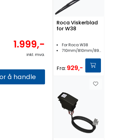
Roca Viskerblad
for W38
1.999,-
For Roca W38
710mm/810mm/890mm
inkl. mva.
929,-
Fra:
for å handle