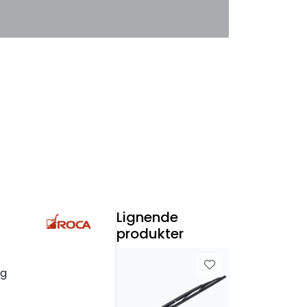
0
Favoritter
Logg inn
Lignende
produkter
ng