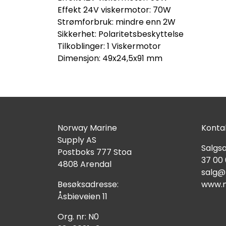
Effekt 24V viskermotor: 70W
Strømforbruk: mindre enn 2W
Sikkerhet: Polaritetsbeskyttelse
Tilkoblinger: 1 Viskermotor
Dimensjon: 49x24,5x91 mm
Norway Marine
Kontak
Supply AS
Salgsa
Postboks 777 Stoa
37 00
4808 Arendal
salg@
Besøksadresse:
www.n
Åsbieveien 11
Org. nr: N0