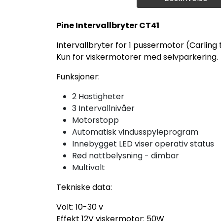
Pine Intervallbryter CT41
Intervallbryter for 1 pussermotor (Carling t
Kun for viskermotorer med selvparkering.
Funksjoner:
2 Hastigheter
3 Intervallnivåer
Motorstopp
Automatisk vindusspyleprogram
Innebygget LED viser operativ status
Rød nattbelysning - dimbar
Multivolt
Tekniske data:
Volt: 10-30 v
Effekt 12V viskermotor: 50W