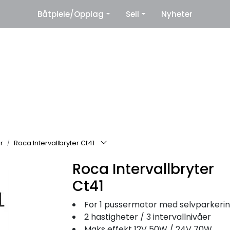
|
Båtpleie/Opplag
Seil
Nyheter
eter
Leverandører
r
Roca Intervallbryter Ct41
Roca Intervallbryter
Ct41
For 1 pussermotor med selvparkeri
2 hastigheter / 3 intervallnivåer
Maks effekt 12V 50W / 24V 70W