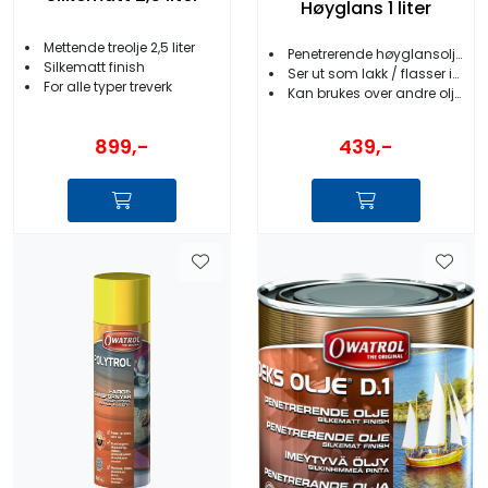
Høyglans 1 liter
Mettende treolje 2,5 liter
Penetrerende høyglansolje 1l
Silkematt finish
Ser ut som lakk / flasser ikke
For alle typer treverk
Kan brukes over andre oljer
899,-
439,-