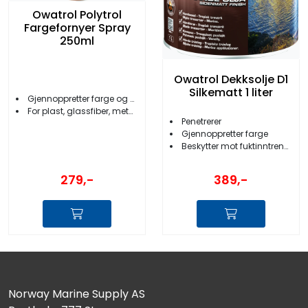
Owatrol Polytrol
Fargefornyer Spray
250ml
Owatrol Dekksolje D1
Silkematt 1 liter
Gjennoppretter farge og glans
For plast, glassfiber, metaller m.m
Penetrerer
Gjennoppretter farge
Beskytter mot fuktinntrengning
279,-
389,-
Norway Marine Supply AS