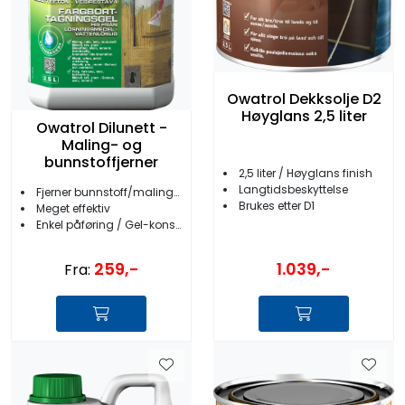
Owatrol Dekksolje D2
Høyglans 2,5 liter
Owatrol Dilunett -
Maling- og
bunnstoffjerner
2,5 liter / Høyglans finish
Langtidsbeskyttelse
Fjerner bunnstoff/maling/lakk
Brukes etter D1
Meget effektiv
Enkel påføring / Gel-konsistens
259,-
1.039,-
Fra: