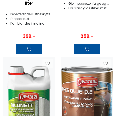
liter
Gjennoppretter farge og glans
For plast, glassfiber, metaller m.m
Penetrerende rustbeskyttelse
Stopper rust
Kan blandes i maling
399,-
259,-