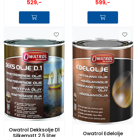
529,-
599,-
Owatrol Dekksolje D1
Owatrol Edelolje
Silkematt 2,5 liter