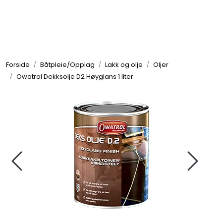
Skip to main content
Elektronikk
Forside
Båtpleie/Opplag
Lakk og olje
Oljer
Elektrisk
Owatrol Dekksolje D2 Høyglans 1 liter
Bygg/Innredning
Komfort
VVS
Motor/Styring