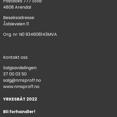
Postboks 777 Stoa
4808 Arendal
Besøksadresse:
Åsbieveien 11
Org. nr: N0 934608143MVA
Kontakt oss:
Salgsavdelingen:
37 00 03 50
salg@nmsproff.no
www.nmsproff.no
YRKESBÅT 2022
Bli forhandler!