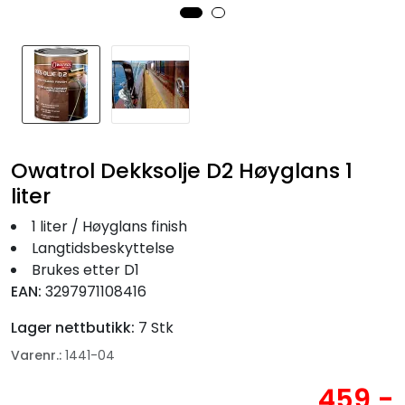
Fortøyning
Fritid/Sikkerhet
Båtpleie/Opplag
Owatrol Dekksolje D2 Høyglans 1
Seil
liter
Nyheter
1 liter / Høyglans finish
Langtidsbeskyttelse
Brukes etter D1
EAN:
3297971108416
Lager nettbutikk:
7 Stk
Varenr.:
1441-04
459,-