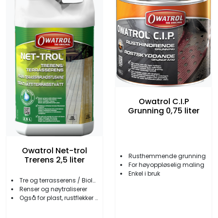
Owatrol C.I.P
Grunning 0,75 liter
Owatrol Net-trol
Rusthemmende grunning
Trerens 2,5 liter
For høyoppløselig maling
Enkel i bruk
Tre og terrasserens / Biologisk nedbrytbar
Renser og nøytraliserer
Også for plast, rustflekker i betong, stein..